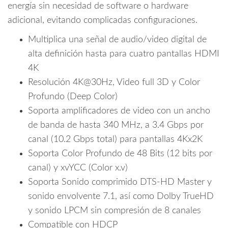
Sonido
energía sin necesidad de software o hardware
Comprimido
adicional, evitando complicadas configuraciones.
DTS-
Multiplica una señal de audio/video digital de
HD
Master
alta definición hasta para cuatro pantallas HDMI
y
4K
Sonido
Resolución 4K@30Hz, Video full 3D y Color
Envolvente/
Profundo (Deep Color)
cantidad
Soporta amplificadores de video con un ancho
de banda de hasta 340 MHz, a 3.4 Gbps por
canal (10.2 Gbps total) para pantallas 4Kx2K
Soporta Color Profundo de 48 Bits (12 bits por
canal) y xvYCC (Color x.v)
Soporta Sonido comprimido DTS-HD Master y
sonido envolvente 7.1, así como Dolby TrueHD
y sonido LPCM sin compresión de 8 canales
Compatible con HDCP