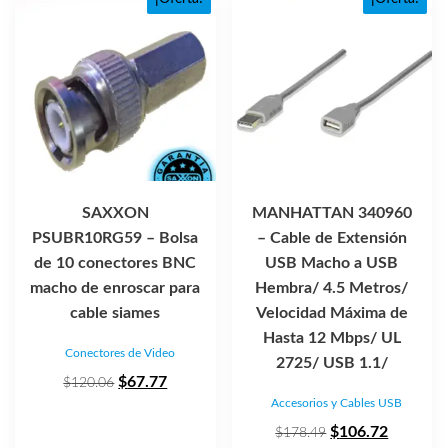
SAXXON
MANHATTAN 340960
PSUBR10RG59 – Bolsa
– Cable de Extensión
de 10 conectores BNC
USB Macho a USB
macho de enroscar para
Hembra/ 4.5 Metros/
cable siames
Velocidad Máxima de
Hasta 12 Mbps/ UL
Conectores de Video
2725/ USB 1.1/
El
El
$
67.77
$
120.06
Accesorios y Cables USB
precio
precio
original
actual
El
El
$
106.72
$
178.49