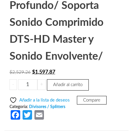
Profundo/ Soporta
Sonido Comprimido
DTS-HD Master y
Sonido Envolvente/
El
El
$
1,597.87
$
2,529.26
precio
precio
MANHATTAN
-
+
Añadir al carrito
original
actual
207515
era:
es:
-
Añadir a la lista de deseos
Compare
Splitter
$2,529.26.
$1,597.87.
Categoría:
Divisores / Splitters
/
Fa
T
E
Divisor
ce
w
m
de
Video