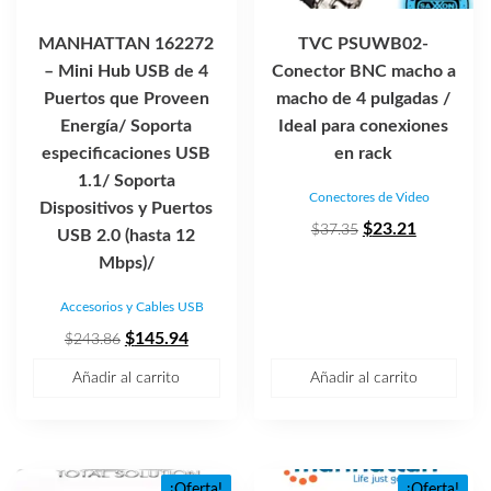
MANHATTAN 162272
TVC PSUWB02-
– Mini Hub USB de 4
Conector BNC macho a
Puertos que Proveen
macho de 4 pulgadas /
Energía/ Soporta
Ideal para conexiones
especificaciones USB
en rack
1.1/ Soporta
Conectores de Video
Dispositivos y Puertos
El
El
$
23.21
$
37.35
USB 2.0 (hasta 12
precio
precio
Mbps)/
original
actual
Accesorios y Cables USB
era:
es:
El
El
$37.35.
$23.21.
$
145.94
$
243.86
precio
precio
Añadir al carrito
Añadir al carrito
original
actual
era:
es:
$243.86.
$145.94.
¡Oferta!
¡Oferta!