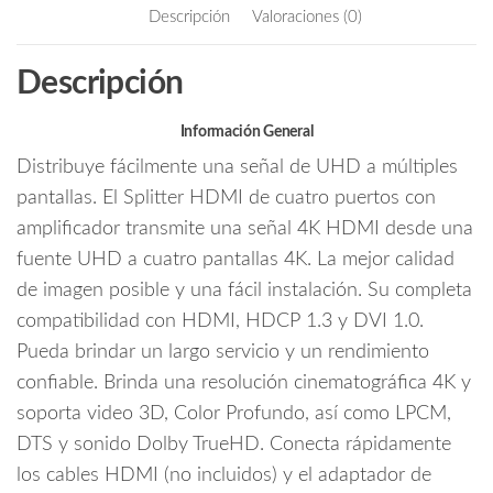
b
itt
ail
Descripción
Valoraciones (0)
HDMI/
o
er
1
o
Descripción
Entrada
k
y
4
Información General
Salidas/
Distribuye fácilmente una señal de UHD a múltiples
Resolucion
pantallas. El Splitter HDMI de cuatro puertos con
4k
amplificador transmite una señal 4K HDMI desde una
@
fuente UHD a cuatro pantallas 4K. La mejor calidad
30Hz/
Soporta
de imagen posible y una fácil instalación. Su completa
Video
compatibilidad con HDMI, HDCP 1.3 y DVI 1.0.
full
Pueda brindar un largo servicio y un rendimiento
3D
confiable. Brinda una resolución cinematográfica 4K y
y
soporta video 3D, Color Profundo, así como LPCM,
Color
DTS y sonido Dolby TrueHD. Conecta rápidamente
Profundo/
Soporta
los cables HDMI (no incluidos) y el adaptador de