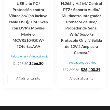
USB a tu PC/
H.265 y H.264/ Control
Protección contra
PTZ/ Soporta Audio/
Vibración/ (no incluye
Multimetro Integrado/
cable USB)/ Hot Swap
Probador de Red/
con DVR’s Moviles
Probador de Señal
Modelo:
Wifi/ Soporta
MCVR5104GCW/
Protocolo Onvif/ Salida
#OfertasAAA
de 12V 2 Amp para
Camara/
Refacciones - Videovigilancia
Probadores de Video
El
El
$
266.80
$
1,938.30
precio
precio
El
El
$
26,400.39
$
39,699.84
original
actual
precio
preci
Añadir al carrito
Añadir al carrito
era:
es:
original
actua
$1,938.30.
$266.80.
era:
es:
$39,699.84.
$26,4