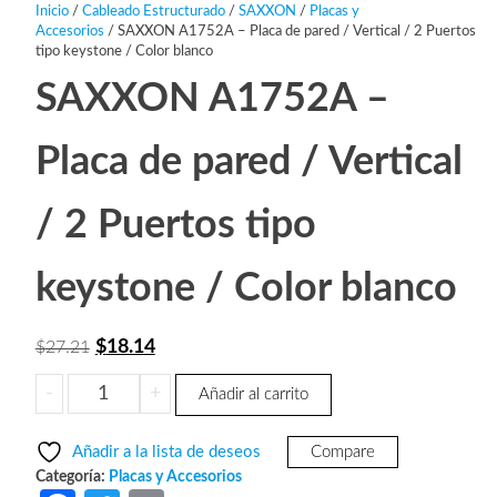
Inicio
/
Cableado Estructurado
/
SAXXON
/
Placas y
Accesorios
/ SAXXON A1752A – Placa de pared / Vertical / 2 Puertos
tipo keystone / Color blanco
SAXXON A1752A –
Placa de pared / Vertical
/ 2 Puertos tipo
keystone / Color blanco
El
El
$
18.14
$
27.21
precio
precio
SAXXON
-
+
Añadir al carrito
original
actual
A1752A
era:
es:
-
Añadir a la lista de deseos
Compare
Placa
$27.21.
$18.14.
Categoría:
Placas y Accesorios
de