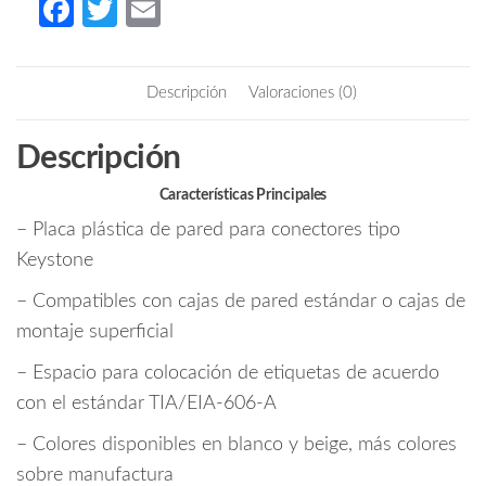
Fa
T
E
pared
ce
w
m
/
b
itt
ail
Vertical
Descripción
Valoraciones (0)
/
o
er
2
o
Descripción
Puertos
k
tipo
Características Principales
keystone
– Placa plástica de pared para conectores tipo
/
Color
Keystone
blanco
– Compatibles con cajas de pared estándar o cajas de
cantidad
montaje superficial
– Espacio para colocación de etiquetas de acuerdo
con el estándar TIA/EIA-606-A
– Colores disponibles en blanco y beige, más colores
sobre manufactura