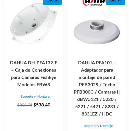
¡Oferta!
¡Oferta!
DAHUA DH-PFA132-E
DAHUA PFA101 –
– Caja de Conexiones
Adaptador para
para Camaras FishEye
montaje de pared
Modelos EBW8
PFB302S / Techo
PFB300C / Camaras H
Soporte y Montaje
dBW5121 / 5220 /
El
El
$
538.40
$
809.74
5221 / 5421 / 8231 /
precio
precio
8331EZ / HDC
original
actual
Soporte y Montaje
era:
es: