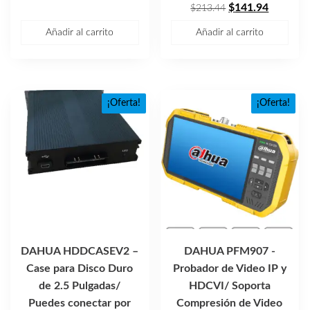
$809.74.
$538.40.
El
El
$
141.94
$
213.44
precio
precio
Añadir al carrito
Añadir al carrito
original
actual
era:
es:
$213.44.
$141.94
¡Oferta!
¡Oferta!
DAHUA HDDCASEV2 –
DAHUA PFM907 -
Case para Disco Duro
Probador de Video IP y
de 2.5 Pulgadas/
HDCVI/ Soporta
Puedes conectar por
Compresión de Video