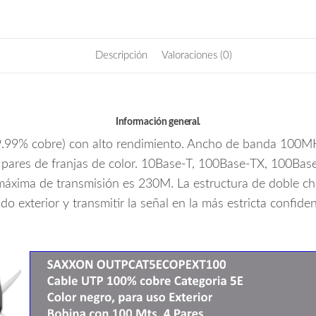
/
Exterior
/
Descripción
Valoraciones (0)
100
Mts
/
4
Información general.
Pares
/
99% cobre) con alto rendimiento. Ancho de banda 100MHZ
Redes
os pares de franjas de color. 10Base-T, 100Base-TX, 100Ba
/
a máxima de transmisión es 230M. La estructura de doble c
Video/
o exterior y transmitir la señal en la más estricta confiden
cantidad