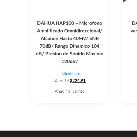
DAHUA HAP100 – Microfono
D
Amplificado Omnidireccional/
va
Alcance Hasta 40M2/ SNR
70dB/ Rango Dinamico 104
dB/ Presion de Sonido Maximo
120dB/
Micrófonos
El
El
$
356.18
$
224.91
precio
precio
Añadir al carrito
original
actual
era:
es:
$356.18.
$224.91.