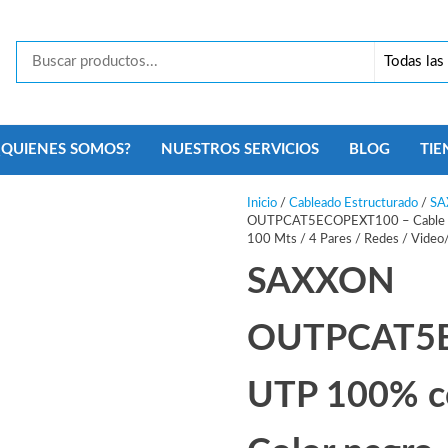
Tecno
Security
Monterrey
¿QUIENES SOMOS?
NUESTROS SERVICIOS
BLOG
TIE
Inicio
/
Cableado Estructurado
/
SA
OUTPCAT5ECOPEXT100 – Cable UTP 
100 Mts / 4 Pares / Redes / Video
SAXXON
OUTPCAT5E
UTP 100% co