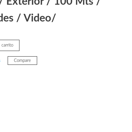
/ Exterior / 100 Mts /
des / Video/
 carrito
s
Compare
75.