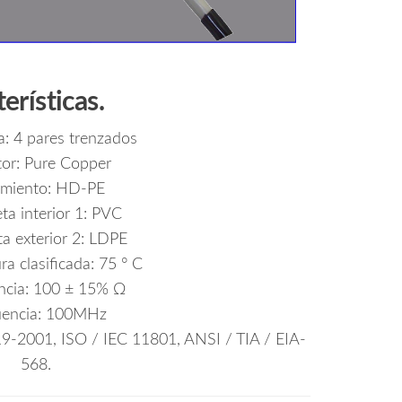
erísticas.
a: 4 pares trenzados
tor: Pure Copper
amiento: HD-PE
a interior 1: PVC
a exterior 2: LDPE
a clasificada: 75 ° C
ncia: 100 ± 15% Ω
uencia: 100MHz
19-2001, ISO / IEC 11801, ANSI / TIA / EIA-
568.