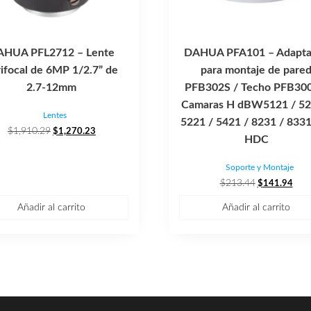
AHUA PFL2712 – Lente
DAHUA PFA101 – Adapta
rifocal de 6MP 1/2.7” de
para montaje de pare
2.7-12mm
PFB302S / Techo PFB300
Camaras H dBW5121 / 52
Lentes
5221 / 5421 / 8231 / 833
El
El
$
1,910.29
$
1,270.23
HDC
precio
precio
original
actual
Soporte y Montaje
era:
es:
El
El
$
213.44
$
141.94
$1,910.29.
$1,270.23.
precio
prec
Añadir al carrito
Añadir al carrito
original
actu
era:
es:
$213.44.
$141