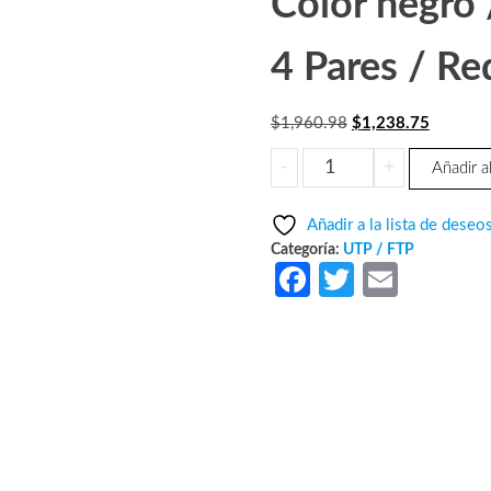
Color negro 
4 Pares / Re
El
El
$
1,960.98
$
1,238.75
precio
precio
SAXXON
-
+
Añadir al
original
actual
OUTPCAT5ECOPEXT100
era:
es:
-
Añadir a la lista de deseo
$1,960.98.
$1,238.
Cable
Categoría:
UTP / FTP
UTP
Fa
T
E
100%
ce
w
m
cobre
b
itt
ail
/
Categoria
o
er
5E
o
/
k
Color
negro