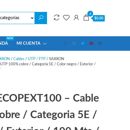
0
$0.00
NEW
NDA
MI CUENTA
XXON
/
Cables
/
UTP / FTP
/ SAXXON
100% cobre / Categoria 5E / Color negro / Exterior /
/
COPEXT100 – Cable
bre / Categoria 5E /