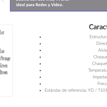
Caract
Estructur
Direc
Aisl
Chaquet
Chaquet
Temperatur
Impeda
Frec
Estándar de referencia: YD / T10