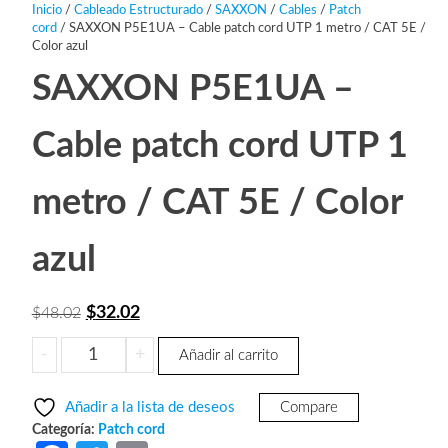
Inicio
/
Cableado Estructurado
/
SAXXON
/
Cables
/
Patch
cord
/ SAXXON P5E1UA – Cable patch cord UTP 1 metro / CAT 5E /
Color azul
SAXXON P5E1UA –
Cable patch cord UTP 1
metro / CAT 5E / Color
azul
El
El
$
32.02
$
48.02
precio
precio
SAXXON
-
+
Añadir al carrito
original
actual
P5E1UA
era:
es:
-
Añadir a la lista de deseos
Compare
Cable
$48.02.
$32.02.
Categoría:
Patch cord
patch