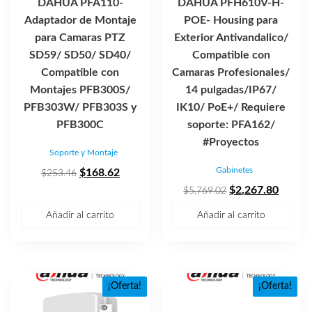
DAHUA PFA110-
DAHUA PFH610V-H-
Adaptador de Montaje
POE- Housing para
para Camaras PTZ
Exterior Antivandalico/
SD59/ SD50/ SD40/
Compatible con
Compatible con
Camaras Profesionales/
Montajes PFB300S/
14 pulgadas/IP67/
PFB303W/ PFB303S y
IK10/ PoE+/ Requiere
PFB300C
soporte: PFA162/
#Proyectos
Soporte y Montaje
Gabinetes
El
El
$
168.62
$
253.46
precio
precio
El
El
$
2,267.80
$
5,769.02
original
actual
precio
precio
Añadir al carrito
Añadir al carrito
era:
es:
original
actual
$253.46.
$168.62.
era:
es:
$5,769.02.
$2,267
¡Oferta!
¡Oferta!