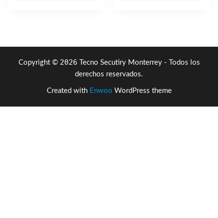
era:
es:
$3,521.49.
$2,341
2026
Copyright ©
Tecno Secutiry Monterrey - Todos los
derechos reservados.
Created with
Enwoo
WordPress theme