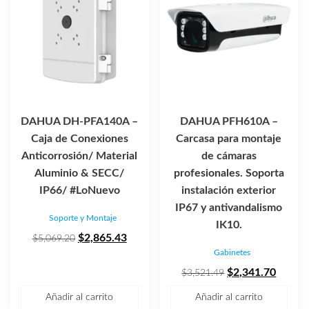
DAHUA DH-PFA140A –
DAHUA PFH610A –
Caja de Conexiones
Carcasa para montaje
Anticorrosión/ Material
de cámaras
Aluminio & SECC/
profesionales. Soporta
IP66/ #LoNuevo
instalación exterior
IP67 y antivandalismo
Soporte y Montaje
IK10.
El
El
$
2,865.43
$
5,069.20
Gabinetes
precio
precio
original
actual
El
El
$
2,341.70
$
3,521.49
era:
es:
precio
precio
Añadir al carrito
Añadir al carrito
$5,069.20.
$2,865.43.
original
actual