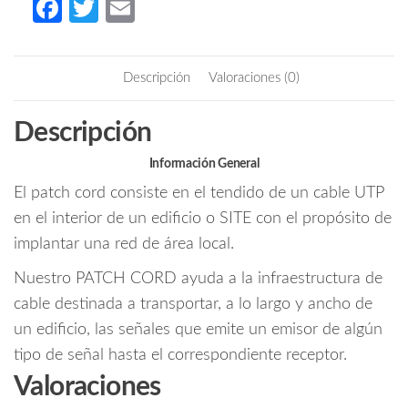
Fa
T
E
cord
ce
w
m
UTP
b
itt
ail
1
Descripción
Valoraciones (0)
metro
o
er
/
o
Descripción
CAT
k
5E
Información General
/
El patch cord consiste en el tendido de un cable UTP
Color
azul
en el interior de un edificio o SITE con el propósito de
cantidad
implantar una red de área local.
Nuestro PATCH CORD ayuda a la infraestructura de
cable destinada a transportar, a lo largo y ancho de
un edificio, las señales que emite un emisor de algún
tipo de señal hasta el correspondiente receptor.
Valoraciones