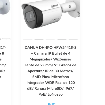
1T-
DAHUA DH-IPC-HFW2441S-S
e 8
– Camara IP Bullet de 4
e
Megapixeles/ WizSense/
5mm/
Lente de 2.8mm/ 95 Grados de
DR/
Apertura/ IR de 30 Metros/
a
SMD Plus/ Microfono
Integrado/ WDR Real de 120
dB/ Ranura MicroSD/ IP67/
PoE/ LoNuevo
ecio
Bullet