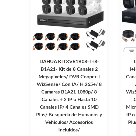
DAHUA KITXVR1B08- I+8-
B1A21- Kit de 8 Canales 2
I+
Megapixeles/ DVR Cooper-I
Cana
WizSense/ Con IA/ H.265+/ 8
Camaras B1A21 1080p/ 8
WizS
Canales + 2 IP o Hasta 10
Canales IP/ 4 Canales SMD
Micr
Plus/ Busqueda de Humanos y
IP o
Vehiculos/ Accesorios
Plu
Incluidos/