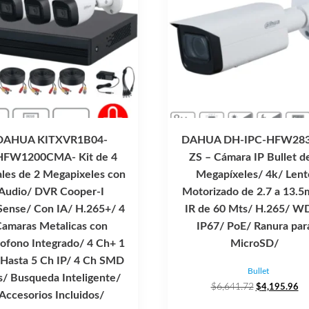
DAHUA KITXVR1B04-
DAHUA DH-IPC-HFW283
HFW1200CMA- Kit de 4
ZS – Cámara IP Bullet d
les de 2 Megapixeles con
Megapíxeles/ 4k/ Lent
Audio/ DVR Cooper-I
Motorizado de 2.7 a 13.
ense/ Con IA/ H.265+/ 4
IR de 60 Mts/ H.265/ W
Camaras Metalicas con
IP67/ PoE/ Ranura par
ofono Integrado/ 4 Ch+ 1
MicroSD/
 Hasta 5 Ch IP/ 4 Ch SMD
Bullet
s/ Busqueda Inteligente/
El
El
$
6,641.72
$
4,195.96
Accesorios Incluidos/
precio
pr