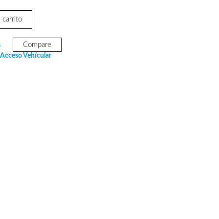
 carrito
s
Compare
 Acceso Vehícular