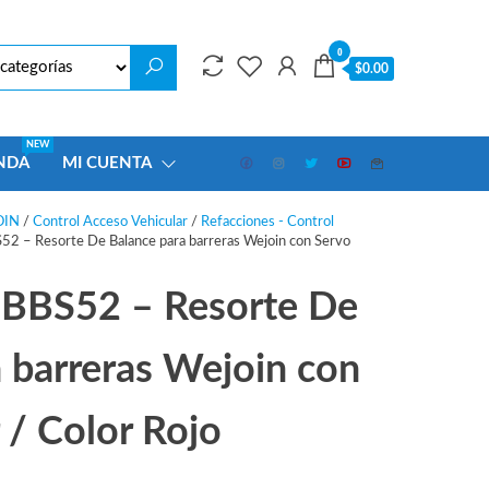
0
$0.00
NEW
NDA
MI CUENTA
OIN
/
Control Acceso Vehicular
/
Refacciones - Control
 – Resorte De Balance para barreras Wejoin con Servo
BS52 – Resorte De
 barreras Wejoin con
 / Color Rojo