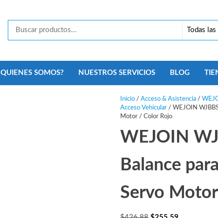
Tecno
Security
Monterrey
¿QUIENES SOMOS?
NUESTROS SERVICIOS
BLOG
TIE
Inicio
/
Acceso & Asistencia
/
WEJ
Acceso Vehícular
/ WEJOIN WJBBS52
Motor / Color Rojo
WEJOIN WJB
Balance para
Servo Motor
El
El
$
426.88
$
255.59