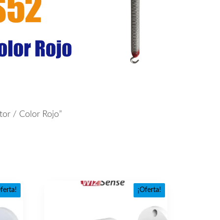
or / Color Rojo”
ferta!
¡Oferta!