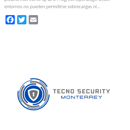
entornos no pueden permitirse sobrecargas ni…
Fa
T
E
ce
wi
m
b
tt
ail
o
er
o
k