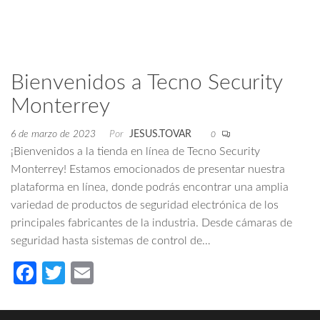
Bienvenidos a Tecno Security
Monterrey
6 de marzo de 2023
Por
JESUS.TOVAR
0
¡Bienvenidos a la tienda en línea de Tecno Security
Monterrey! Estamos emocionados de presentar nuestra
plataforma en línea, donde podrás encontrar una amplia
variedad de productos de seguridad electrónica de los
principales fabricantes de la industria. Desde cámaras de
seguridad hasta sistemas de control de…
Fa
T
E
ce
wi
m
b
tt
ail