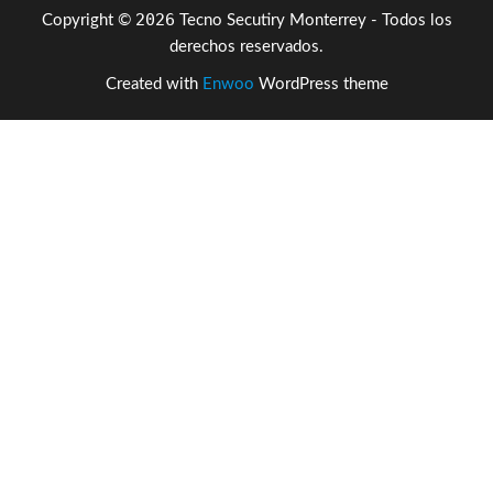
2026
Copyright ©
Tecno Secutiry Monterrey - Todos los
o
er
derechos reservados.
o
Created with
Enwoo
WordPress theme
k