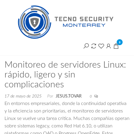
Saltar
T
al
contenido
S
M
0
Monitoreo de servidores Linux:
rápido, ligero y sin
complicaciones
17 de mayo de 2025
Por
JESUS.TOVAR
0
En entornos empresariales, donde la continuidad operativa
y la eficiencia son prioritarias, el monitoreo de servidores
Linux se vuelve una tarea crítica. Muchas compañías operan
sobre sistemas legacy, como Red Hat 6.10, o utilizan
plataformas como QAD o Progress OpenEdge. Estos