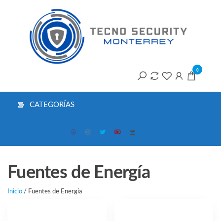
Saltar
T
al
contenido
S
M
0
CATEGORÍAS
Fuentes de Energía
Inicio
/ Fuentes de Energía