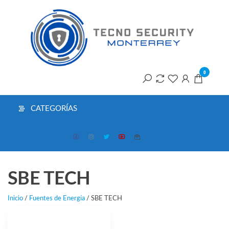
Saltar
T
al
contenido
S
M
0
CATEGORÍAS
SBE TECH
Inicio
/
Fuentes de Energía
/ SBE TECH