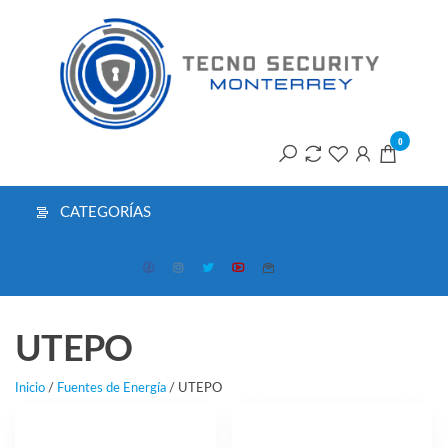
Saltar
T
al
contenido
S
M
0
CATEGORÍAS
UTEPO
Inicio
/
Fuentes de Energía
/ UTEPO