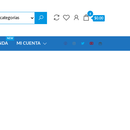
0
$0.00
NEW
NDA
MI CUENTA