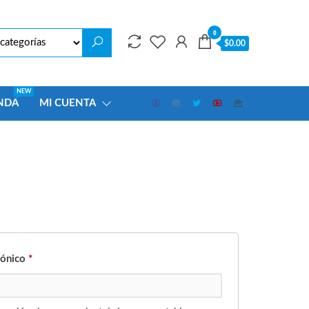
0
$0.00
NEW
NDA
MI CUENTA
rónico
*