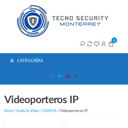
Saltar
T
al
contenido
S
M
0
CATEGORÍAS
Videoporteros IP
Inicio
/
Audio & Video
/
DAHUA
/ Videoporteros IP