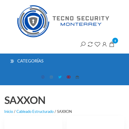
Saltar
T
al
contenido
S
M
0
CATEGORÍAS
SAXXON
Inicio
/
Cableado Estructurado
/ SAXXON