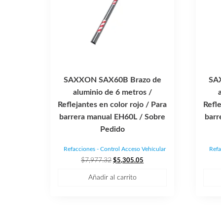
SAXXON SAX60B Brazo de
SA
aluminio de 6 metros /
Reflejantes en color rojo / Para
Refle
barrera manual EH60L / Sobre
barr
Pedido
Refacciones - Control Acceso Vehícular
Refa
El
El
$
7,977.32
$
5,305.05
precio
precio
Añadir al carrito
original
actual
era:
es:
$7,977.32.
$5,305.05.