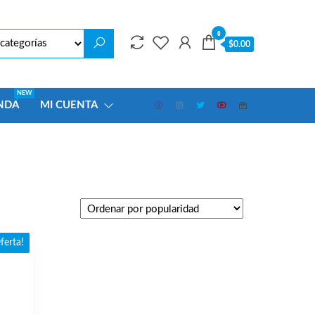
0
$0.00
NEW
NDA
MI CUENTA
ferta!