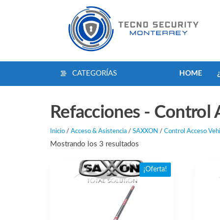
Saltar
al
contenido
CATEGORÍAS
HOME
Refacciones - Control 
Inicio
/
Acceso & Asistencia
/
SAXXON
/
Control Acceso Vehi
Ordenado
Mostrando los 3 resultados
por
popularidad
¡Oferta!