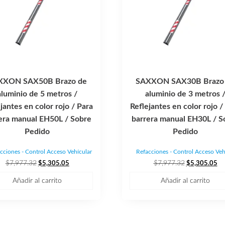
XXON SAX50B Brazo de
SAXXON SAX30B Brazo
aluminio de 5 metros /
aluminio de 3 metros 
jantes en color rojo / Para
Reflejantes en color rojo /
era manual EH50L / Sobre
barrera manual EH30L / S
Pedido
Pedido
cciones - Control Acceso Vehícular
Refacciones - Control Acceso Veh
El
El
El
El
$
7,977.32
$
7,977.32
$
5,305.05
$
5,305.05
precio
precio
precio
pr
Añadir al carrito
Añadir al carrito
original
actual
original
ac
era:
es:
era:
es:
$7,977.32.
$5,305.05.
$7,977.32.
$5