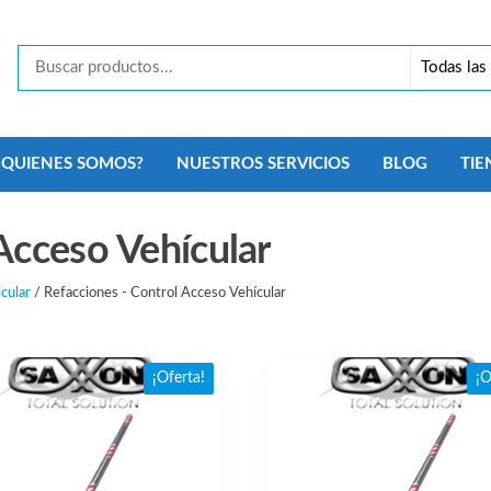
Tecno
Security
Monterrey
¿QUIENES SOMOS?
NUESTROS SERVICIOS
BLOG
TIE
Acceso Vehícular
cular
/ Refacciones - Control Acceso Vehícular
¡Oferta!
¡O