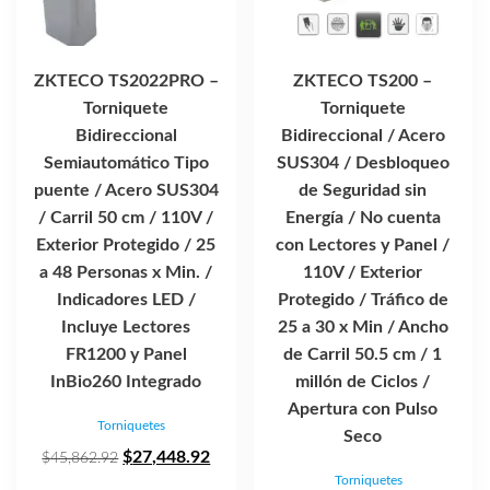
ZKTECO TS2022PRO –
ZKTECO TS200 –
Torniquete
Torniquete
Bidireccional
Bidireccional / Acero
Semiautomático Tipo
SUS304 / Desbloqueo
puente / Acero SUS304
de Seguridad sin
/ Carril 50 cm / 110V /
Energía / No cuenta
Exterior Protegido / 25
con Lectores y Panel /
a 48 Personas x Min. /
110V / Exterior
Indicadores LED /
Protegido / Tráfico de
Incluye Lectores
25 a 30 x Min / Ancho
FR1200 y Panel
de Carril 50.5 cm / 1
InBio260 Integrado
millón de Ciclos /
Apertura con Pulso
Torniquetes
Seco
El
El
$
27,448.92
$
45,862.92
Torniquetes
precio
precio