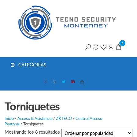
Saltar
T
al
contenido
S
M
0
CATEGORÍAS
Torniquetes
Inicio
/
Acceso & Asistencia
/
ZKTECO
/
Control Acceso
Peatonal
/ Torniquetes
Ordenado
Mostrando los 8 resultados