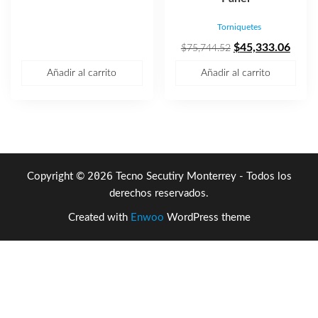
original
actual
Torniquetes
era:
es:
$156,051.32.
$93,396.81.
El
El
$
45,333.06
$
75,744.52
precio
preci
Añadir al carrito
Añadir al carrito
original
actua
era:
es:
$75,744.52.
$45,3
2026
Copyright ©
Tecno Secutiry Monterrey - Todos los
derechos reservados.
Created with
Enwoo
WordPress theme