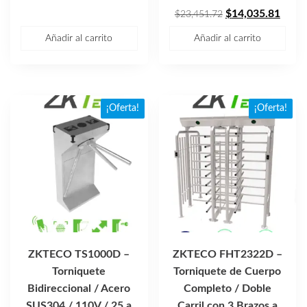
original
actual
El
El
$
14,035.81
$
23,451.72
era:
es:
precio
preci
Añadir al carrito
Añadir al carrito
$45,862.92.
$27,448.92.
original
actua
era:
es:
$23,451.72.
$14,0
¡Oferta!
¡Oferta!
ZKTECO TS1000D –
ZKTECO FHT2322D –
Torniquete
Torniquete de Cuerpo
Bidireccional / Acero
Completo / Doble
SUS304 / 110V / 25 a
Carril con 3 Brazos a