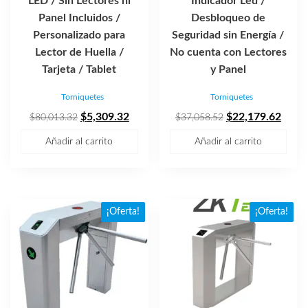
LED / Sin Lectores ni
Indicador Led /
Panel Incluidos /
Desbloqueo de
Personalizado para
Seguridad sin Energía /
Lector de Huella /
No cuenta con Lectores
Tarjeta / Tablet
y Panel
Torniquetes
Torniquetes
El
El
El
El
$
5,309.32
$
22,179.62
$
80,013.32
$
37,058.52
precio
precio
precio
preci
Añadir al carrito
Añadir al carrito
original
actual
original
actua
era:
es:
era:
es:
$80,013.32.
$5,309.32.
$37,058.52.
$22,1
¡Oferta!
¡Oferta!