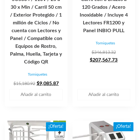
30 x Min / Carril 50 cm
120 Grados / Acero
/ Exterior Protegido / 1
Inoxidable / Incluye 4
millón de Ciclos / No
Lectores FR1200 y
cuenta con Lectores y
Panel INBIO PULL
Panel / Compatible con
Torniquetes
Equipos de Rostro,
El
$
346,813.32
Palma, Huella, Tarjeta y
precio
El
$
207,567.73
Código QR
original
precio
Torniquetes
era:
actual
El
El
$346,813.3
es:
$
9,085.87
$
15,180.92
precio
precio
$207,567.
Añadir al carrito
Añadir al carrito
original
actual
era:
es:
$15,180.92.
$9,085.87.
¡Oferta!
¡Oferta!