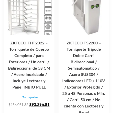
ZKTECO FHT2322 –
ZKTECO TS2200 –
Torniquete de Cuerpo
Torniquete Trípode
Completo / para
Doble Carril
Exteriores / Un carril /
Bidireccional /
Bidireccional de 58 CM
Semiautomático /
/ Acero Inoxidable /
Acero SUS304 /
Incluye Lectores y
Indicadores LED / 110V
Panel INBIO PULL
/ Exterior Protegido /
25 a 48 Personas x Min.
Torniquetes
/ Carril 50 cm / No
El
El
$
93,396.81
$
156,051.32
cuenta con Lectores y
precio
precio
Panel