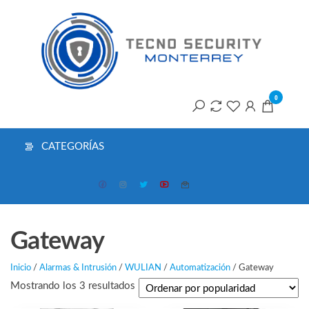
Saltar
T
al
contenido
S
M
0
CATEGORÍAS
Gateway
Inicio
/
Alarmas & Intrusión
/
WULIAN
/
Automatización
/ Gateway
Ordenado
Mostrando los 3 resultados
por