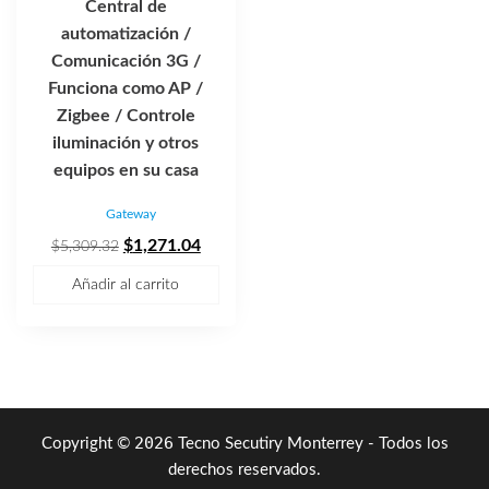
Central de
automatización /
Comunicación 3G /
Funciona como AP /
Zigbee / Controle
iluminación y otros
equipos en su casa
Gateway
El
El
$
1,271.04
$
5,309.32
precio
precio
Añadir al carrito
original
actual
era:
es:
$5,309.32.
$1,271.04.
2026
Copyright ©
Tecno Secutiry Monterrey - Todos los
derechos reservados.