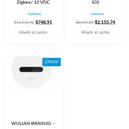
Zigbee/ 12 VDC
iOS
Gateway
Gateway
El
El
El
El
$
748.91
$
2,155.74
$
12,512.92
$
3,601.80
precio
precio
precio
precio
Añadir al carrito
Añadir al carrito
original
actual
original
actual
era:
es:
era:
es:
$12,512.92.
$748.91.
$3,601.80.
$2,155
¡Oferta!
WULIAN BRAIN3G –