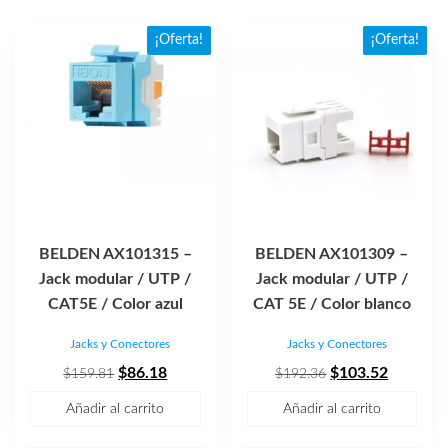
$190.50.
$102.72.
$190.50.
$126.73
¡Oferta!
¡Oferta!
BELDEN AX101315 –
BELDEN AX101309 –
Jack modular / UTP /
Jack modular / UTP /
CAT5E / Color azul
CAT 5E / Color blanco
Jacks y Conectores
Jacks y Conectores
El
El
El
El
$
86.18
$
103.52
$
159.81
$
192.36
precio
precio
precio
precio
Añadir al carrito
Añadir al carrito
original
actual
original
actual
era:
es:
era:
es: