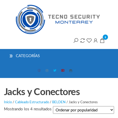
Saltar
T
al
contenido
S
M
0
CATEGORÍAS
Jacks y Conectores
Inicio
/
Cableado Estructurado
/
BELDEN
/ Jacks y Conectores
Ordenado
Mostrando los 4 resultados
por