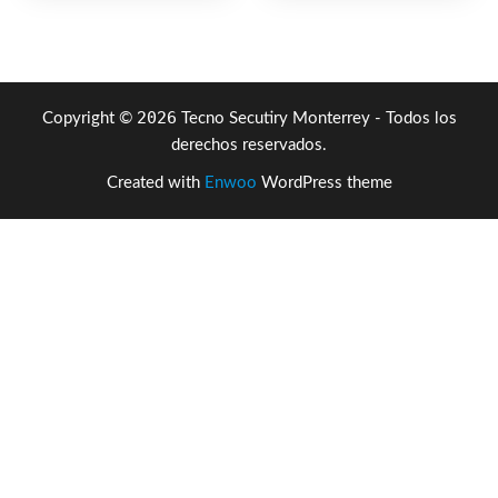
$159.81.
$86.18.
$192.36.
$103.52
2026
Copyright ©
Tecno Secutiry Monterrey - Todos los
derechos reservados.
Created with
Enwoo
WordPress theme