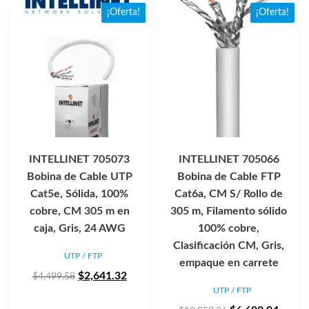
popularidad
¡Oferta!
¡Oferta!
INTELLINET 705073
INTELLINET 705066
Bobina de Cable UTP
Bobina de Cable FTP
Cat5e, Sólida, 100%
Cat6a, CM S/ Rollo de
cobre, CM 305 m en
305 m, Filamento sólido
caja, Gris, 24 AWG
100% cobre,
Clasificación CM, Gris,
UTP / FTP
empaque en carrete
El
El
$
2,641.32
$
4,499.58
UTP / FTP
precio
precio