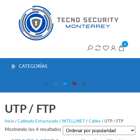
Saltar
T
al
contenido
S
M
0
CATEGORÍAS
UTP / FTP
Inicio
/
Cableado Estructurado
/
INTELLINET
/
Cables
/ UTP / FTP
Ordenado
Mostrando los 4 resultados
por