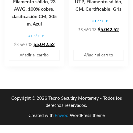
Filamento sólido, 23
UTP, Filamento sólido,
AWG, 100% cobre,
CM, Certificable, Gris
clasificación CM, 305
UTP / FTP
m, Azul
El
El
$
5,042.52
$
8,660.33
UTP / FTP
precio
precio
El
El
original
actual
$
5,042.52
$
8,660.33
precio
precio
era:
es:
Añadir al carrito
Añadir al carrito
original
actual
$8,660.33.
$5,042
era:
es:
$8,660.33.
$5,042.52.
2026
Copyright ©
Tecno Secutiry Monterrey - Todos los
derechos reservados.
Created with
Enwoo
WordPress theme