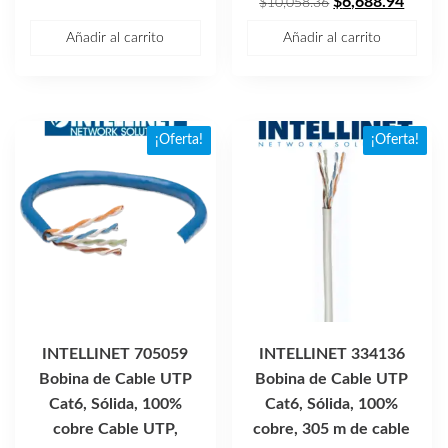
original
actual
El
El
$
6,688.94
$
10,058.36
era:
es:
precio
precio
Añadir al carrito
Añadir al carrito
$4,499.58.
$2,641.32.
original
actual
era:
es:
$10,058.36.
$6,68
¡Oferta!
¡Oferta!
INTELLINET 705059
INTELLINET 334136
Bobina de Cable UTP
Bobina de Cable UTP
Cat6, Sólida, 100%
Cat6, Sólida, 100%
cobre Cable UTP,
cobre, 305 m de cable