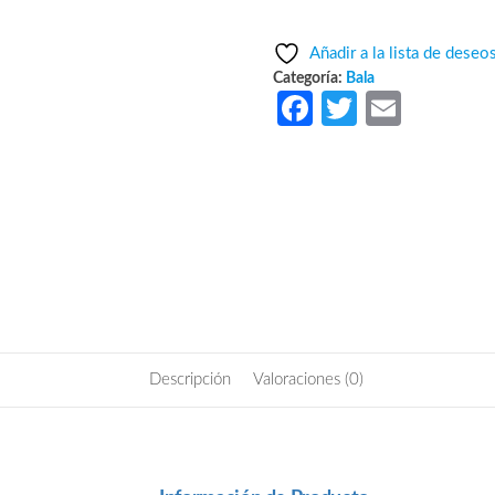
Añadir a la lista de deseo
Categoría:
Bala
Fa
T
E
ce
w
m
b
itt
ail
o
er
o
k
Descripción
Valoraciones (0)