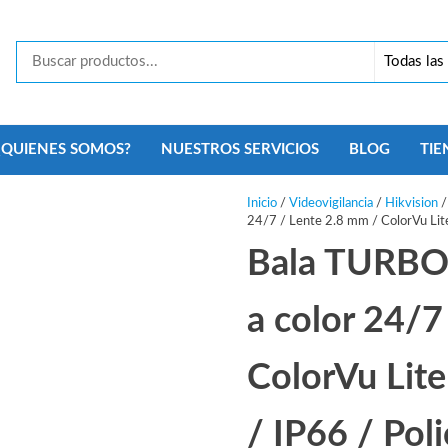
Tecno
Security
Monterrey
¿QUIENES SOMOS?
NUESTROS SERVICIOS
BLOG
TIE
Inicio
/
Videovigilancia
/
Hikvision
24/7 / Lente 2.8 mm / ColorVu Lite
Bala TURBO
a color 24/7
ColorVu Lite
/ IP66 / Pol