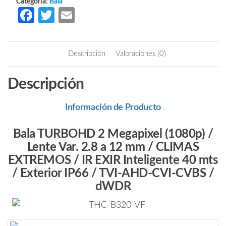
Categoría:
Bala
Fa
T
E
ce
w
m
b
itt
ail
Descripción
Valoraciones (0)
o
er
o
Descripción
k
Información de Producto
Bala TURBOHD 2 Megapixel (1080p) /
Lente Var. 2.8 a 12 mm / CLIMAS
EXTREMOS / IR EXIR Inteligente 40 mts
/ Exterior IP66 / TVI-AHD-CVI-CVBS /
dWDR