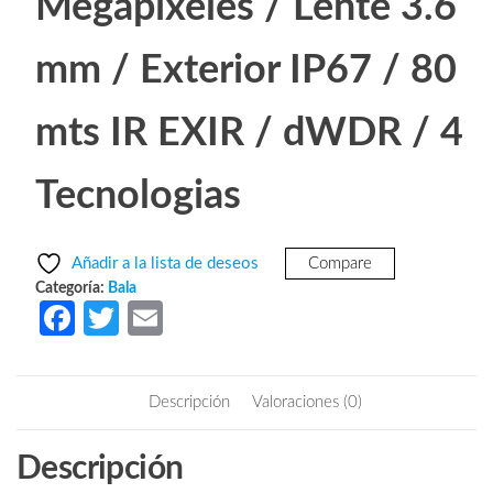
Megapixeles / Lente 3.6
mm / Exterior IP67 / 80
mts IR EXIR / dWDR / 4
Tecnologias
Añadir a la lista de deseos
Compare
Categoría:
Bala
Fa
T
E
ce
w
m
b
itt
ail
Descripción
Valoraciones (0)
o
er
o
Descripción