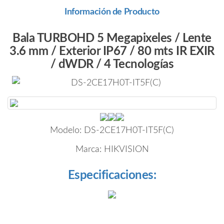
k
Información de Producto
Bala TURBOHD 5 Megapixeles / Lente
3.6 mm / Exterior IP67 / 80 mts IR EXIR
/ dWDR / 4 Tecnologías
Modelo:
DS-2CE17H0T-IT5F(C)
Marca:
HIKVISION
Especificaciones: