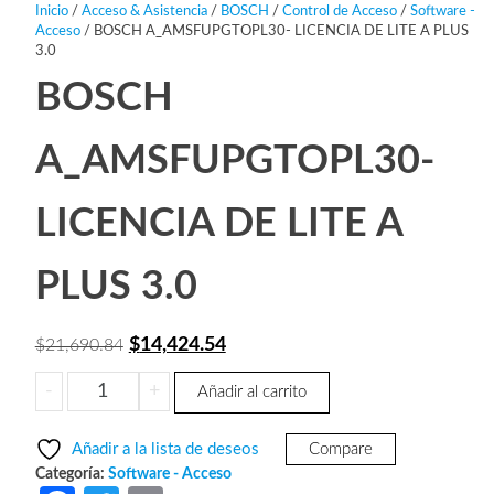
Inicio
/
Acceso & Asistencia
/
BOSCH
/
Control de Acceso
/
Software -
Acceso
/ BOSCH A_AMSFUPGTOPL30- LICENCIA DE LITE A PLUS
3.0
BOSCH
A_AMSFUPGTOPL30-
LICENCIA DE LITE A
PLUS 3.0
El
El
$
14,424.54
$
21,690.84
precio
precio
BOSCH
-
+
Añadir al carrito
original
actual
A_AMSFUPGTOPL30-
era:
es:
LICENCIA
Añadir a la lista de deseos
Compare
DE
$21,690.84.
$14,424.54.
Categoría:
Software - Acceso
LITE