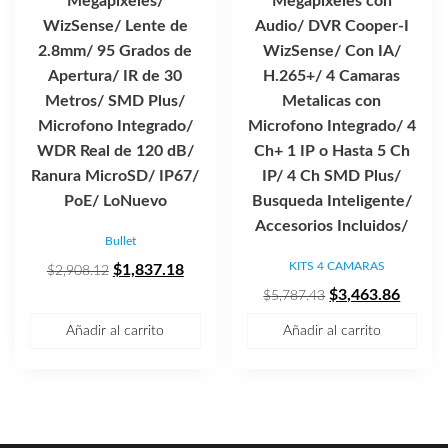
Megapixeles/
Megapixeles con
WizSense/ Lente de
Audio/ DVR Cooper-I
2.8mm/ 95 Grados de
WizSense/ Con IA/
Apertura/ IR de 30
H.265+/ 4 Camaras
Metros/ SMD Plus/
Metalicas con
Microfono Integrado/
Microfono Integrado/ 4
WDR Real de 120 dB/
Ch+ 1 IP o Hasta 5 Ch
Ranura MicroSD/ IP67/
IP/ 4 Ch SMD Plus/
PoE/ LoNuevo
Busqueda Inteligente/
Accesorios Incluidos/
Bullet
KITS 4 CAMARAS
El
El
$
1,837.18
$
2,908.12
precio
precio
El
El
$
3,463.86
$
5,787.43
original
actual
precio
precio
Añadir al carrito
Añadir al carrito
era:
es:
original
actual
$2,908.12.
$1,837.18.
era:
es:
$5,787.43.
$3,463