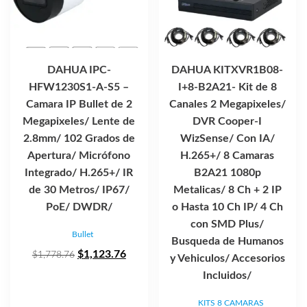
DAHUA IPC-
DAHUA KITXVR1B08-
HFW1230S1-A-S5 –
I+8-B2A21- Kit de 8
Camara IP Bullet de 2
Canales 2 Megapixeles/
Megapixeles/ Lente de
DVR Cooper-I
2.8mm/ 102 Grados de
WizSense/ Con IA/
Apertura/ Micrófono
H.265+/ 8 Camaras
Integrado/ H.265+/ IR
B2A21 1080p
de 30 Metros/ IP67/
Metalicas/ 8 Ch + 2 IP
PoE/ DWDR/
o Hasta 10 Ch IP/ 4 Ch
con SMD Plus/
Bullet
Busqueda de Humanos
El
El
$
1,123.76
$
1,778.76
y Vehiculos/ Accesorios
precio
precio
Incluidos/
original
actual
KITS 8 CAMARAS
era:
es: