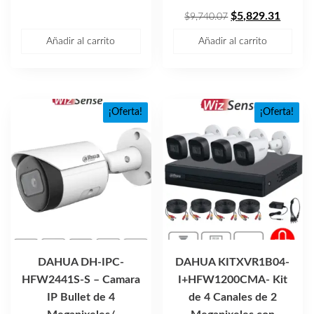
$1,778.76.
$1,123.76.
El
El
$
5,829.31
$
9,740.07
precio
precio
Añadir al carrito
Añadir al carrito
original
actual
era:
es:
$9,740.07.
$5,829
¡Oferta!
¡Oferta!
DAHUA DH-IPC-
DAHUA KITXVR1B04-
HFW2441S-S – Camara
I+HFW1200CMA- Kit
IP Bullet de 4
de 4 Canales de 2