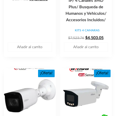
IP/ 4 Canales SMD
precio
precio
Plus/ Busqueda de
original
actual
Humanos y Vehiculos/
era:
es:
Accesorios Incluidos/
$8,377.52.
$5,292.51.
KITS 4 CAMARAS
El
El
$
4,503.05
$
7,523.76
precio
precio
Añadir al carrito
Añadir al carrito
original
actual
era:
es:
$7,523.76.
$4,503
¡Oferta!
¡Oferta!