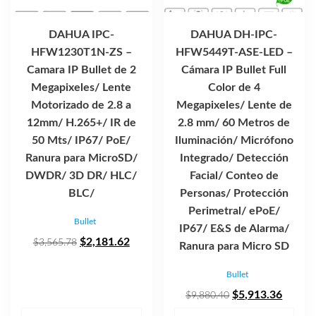
DAHUA IPC-
DAHUA DH-IPC-
HFW1230T1N-ZS –
HFW5449T-ASE-LED –
Camara IP Bullet de 2
Cámara IP Bullet Full
Megapixeles/ Lente
Color de 4
Motorizado de 2.8 a
Megapixeles/ Lente de
12mm/ H.265+/ IR de
2.8 mm/ 60 Metros de
50 Mts/ IP67/ PoE/
Iluminación/ Micrófono
Ranura para MicroSD/
Integrado/ Detección
DWDR/ 3D DR/ HLC/
Facial/ Conteo de
BLC/
Personas/ Protección
Perimetral/ ePoE/
Bullet
IP67/ E&S de Alarma/
El
El
$
2,181.62
$
3,565.78
Ranura para Micro SD
precio
precio
Bullet
original
actual
era:
es:
El
El
$
5,913.36
$
9,880.40
$3,565.78.
$2,181.62.
precio
precio