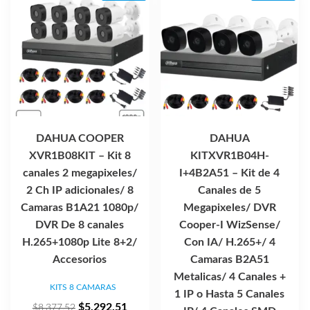
DAHUA COOPER
DAHUA
XVR1B08KIT – Kit 8
KITXVR1B04H-
canales 2 megapixeles/
I+4B2A51 – Kit de 4
2 Ch IP adicionales/ 8
Canales de 5
Camaras B1A21 1080p/
Megapixeles/ DVR
DVR De 8 canales
Cooper-I WizSense/
H.265+1080p Lite 8+2/
Con IA/ H.265+/ 4
Accesorios
Camaras B2A51
Metalicas/ 4 Canales +
KITS 8 CAMARAS
1 IP o Hasta 5 Canales
El
El
$
5,292.51
$
8,377.52