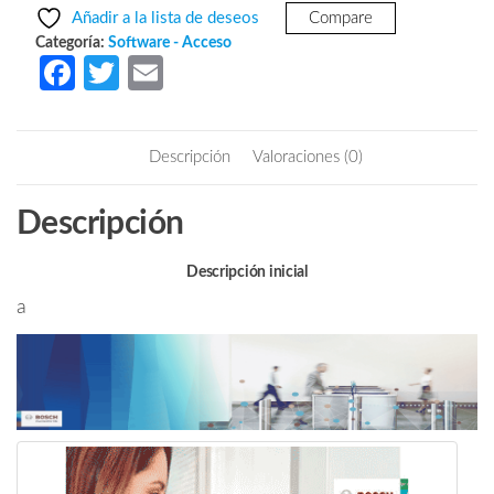
era:
es:
Licencia
Añadir a la lista de deseos
Compare
para
$1,855.59.
$1,233.95.
Categoría:
Software - Acceso
servicio
Fa
T
E
y
ce
w
m
mantenimiento
b
itt
ail
por
Descripción
Valoraciones (0)
12
o
er
meses
o
Descripción
en
k
AMS-
XCLI-
Descripción inicial
1V
a
cantidad