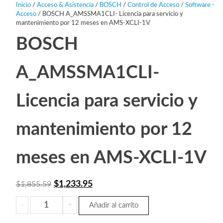
Inicio
/
Acceso & Asistencia
/
BOSCH
/
Control de Acceso
/
Software -
Acceso
/ BOSCH A_AMSSMA1CLI- Licencia para servicio y
mantenimiento por 12 meses en AMS-XCLI-1V
BOSCH
A_AMSSMA1CLI-
Licencia para servicio y
mantenimiento por 12
meses en AMS-XCLI-1V
El
El
$
1,233.95
$
1,855.59
precio
precio
BOSCH
-
+
Añadir al carrito
original
actual
A_AMSSMA1CLI-