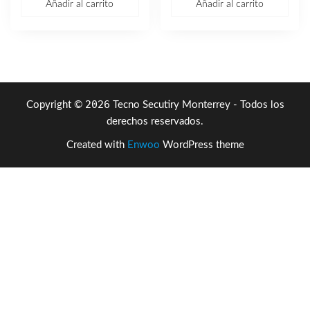
Añadir al carrito
Añadir al carrito
original
actual
era:
es:
$9,880.40.
$5,913
2026
Copyright ©
Tecno Secutiry Monterrey - Todos los
derechos reservados.
Created with
Enwoo
WordPress theme