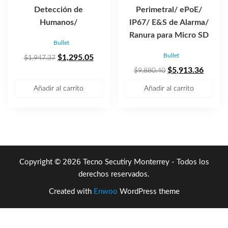
Detección de
Perimetral/ ePoE/
Humanos/
IP67/ E&S de Alarma/
Ranura para Micro SD
Bullet
Bullet
El
El
$
1,295.05
$
1,947.37
precio
precio
El
El
$
5,913.36
$
9,880.40
original
actual
precio
precio
Añadir al carrito
Añadir al carrito
era:
es:
original
actual
$1,947.37.
$1,295.05.
era:
es:
$9,880.40.
$5,913
2026
Copyright ©
Tecno Secutiry Monterrey - Todos los
derechos reservados.
Created with
Enwoo
WordPress theme