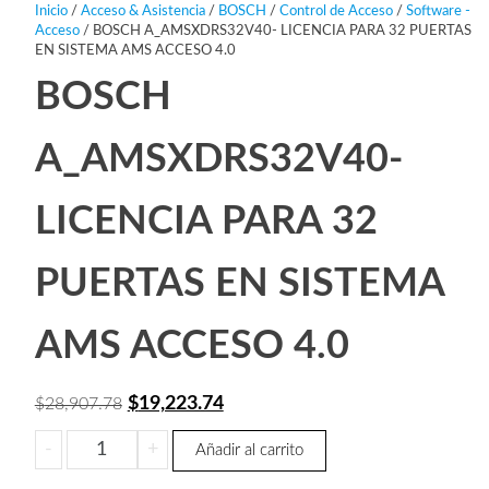
Inicio
/
Acceso & Asistencia
/
BOSCH
/
Control de Acceso
/
Software -
Acceso
/ BOSCH A_AMSXDRS32V40- LICENCIA PARA 32 PUERTAS
EN SISTEMA AMS ACCESO 4.0
BOSCH
A_AMSXDRS32V40-
LICENCIA PARA 32
PUERTAS EN SISTEMA
AMS ACCESO 4.0
El
El
$
19,223.74
$
28,907.78
precio
precio
BOSCH
-
+
Añadir al carrito
original
actual
A_AMSXDRS32V40-