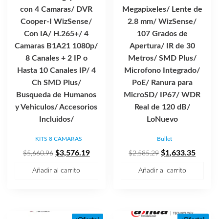
con 4 Camaras/ DVR
Megapixeles/ Lente de
Cooper-I WizSense/
2.8 mm/ WizSense/
Con IA/ H.265+/ 4
107 Grados de
Camaras B1A21 1080p/
Apertura/ IR de 30
8 Canales + 2 IP o
Metros/ SMD Plus/
Hasta 10 Canales IP/ 4
Microfono Integrado/
Ch SMD Plus/
PoE/ Ranura para
Busqueda de Humanos
MicroSD/ IP67/ WDR
y Vehiculos/ Accesorios
Real de 120 dB/
Incluidos/
LoNuevo
KITS 8 CAMARAS
Bullet
El
El
El
El
$
3,576.19
$
1,633.35
$
5,660.96
$
2,585.29
precio
precio
precio
precio
Añadir al carrito
Añadir al carrito
original
actual
original
actual
era:
es:
era:
es:
$5,660.96.
$3,576.19.
$2,585.29.
$1,633