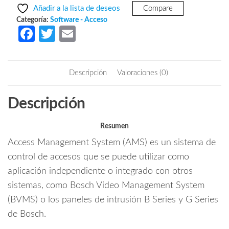
era:
es:
LICENCIA
Añadir a la lista de deseos
Compare
PARA
$28,907.78.
$19,223.74.
Categoría:
Software - Acceso
32
Fa
T
E
PUERTAS
ce
w
m
EN
b
itt
ail
SISTEMA
Descripción
Valoraciones (0)
AMS
o
er
ACCESO
o
Descripción
4.0
k
cantidad
Resumen
Access Management System (AMS) es un sistema de
control de accesos que se puede utilizar como
aplicación independiente o integrado con otros
sistemas, como Bosch Video Management System
(BVMS) o los paneles de intrusión B Series y G Series
de Bosch.