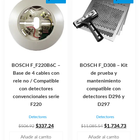
BOSCH F_F220B6C –
BOSCH F_D308 – Kit
Base de 4 cables con
de prueba y
rele no / Compatible
mantenimiento
con detectores
compatible con
convencionales serie
detectores D296 y
F220
D297
Detectores
Detectores
El
El
El
El
$
337.24
$
1,734.73
$
506.92
$
11,085.54
precio
precio
precio
precio
Añadir al carrito
Añadir al carrito