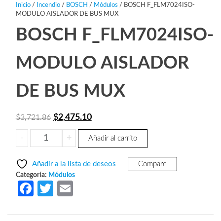
Inicio
/
Incendio
/
BOSCH
/
Módulos
/ BOSCH F_FLM7024ISO-
MODULO AISLADOR DE BUS MUX
BOSCH F_FLM7024ISO-
MODULO AISLADOR
DE BUS MUX
El
El
$
2,475.10
$
3,721.86
precio
precio
BOSCH
-
+
Añadir al carrito
original
actual
F_FLM7024ISO-
era:
es:
MODULO
Añadir a la lista de deseos
Compare
AISLADOR
$3,721.86.
$2,475.10.
Categoría:
Módulos
DE
Fa
T
E
BUS
ce
w
m
MUX
b
itt
ail
cantidad