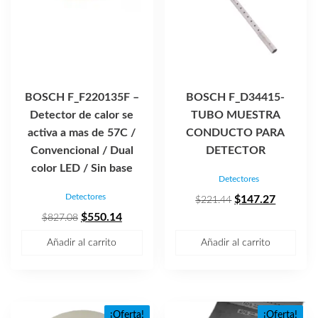
BOSCH F_F220135F –
BOSCH F_D34415-
Detector de calor se
TUBO MUESTRA
activa a mas de 57C /
CONDUCTO PARA
Convencional / Dual
DETECTOR
color LED / Sin base
Detectores
Detectores
El
El
$
147.27
$
221.44
El
El
precio
precio
$
550.14
$
827.08
precio
precio
original
actual
Añadir al carrito
Añadir al carrito
original
actual
era:
es:
era:
es:
$221.44.
$147.27
$827.08.
$550.14.
¡Oferta!
¡Oferta!