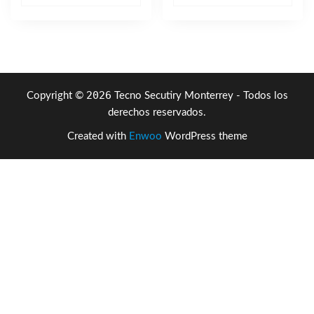
original
actual
original
actual
era:
es:
era:
es:
$506.92.
$337.24.
$11,085.54.
$1,73
2026
Copyright ©
Tecno Secutiry Monterrey - Todos los
derechos reservados.
Created with
Enwoo
WordPress theme