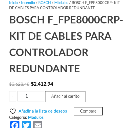
Inicio
/
Incendio
/
BOSCH
/
Módulos
/ BOSCH F_FPE8000CRP- KIT
DE CABLES PARA CONTROLADOR REDUNDANTE
BOSCH F_FPE8000CRP-
KIT DE CABLES PARA
CONTROLADOR
REDUNDANTE
El
El
$
2,412.94
$
3,628.48
precio
precio
BOSCH
-
+
Añadir al carrito
original
actual
F_FPE8000CRP-
era:
es:
KIT
Añadir a la lista de deseos
Compare
DE
$3,628.48.
$2,412.94.
Categoría:
Módulos
CABLES
Fa
T
E