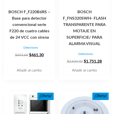
BOSCH F_F220B6RS –
BOSCH
Base para detector
F_FNS320SWH- FLASH
convencional serie
TRANSPARENTE PARA
F220 de cuatro cables
MOTAJE EN
de 24 VCC con sirena
SUPERFICIE/ PARA
ALARMA VISUAL
Detectores
Detectores
El
El
$
461.30
$
693.68
precio
precio
El
El
$
1,751.28
$
2,633.32
original
actual
precio
precio
Añadir al carrito
Añadir al carrito
era:
es:
original
actual
$693.68.
$461.30.
era:
es:
$2,633.32.
$1,751
¡Oferta!
¡Oferta!