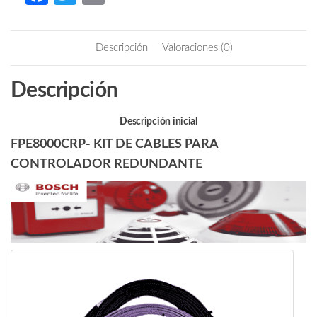
PARA
ce
w
m
CONTROLADOR
b
itt
ail
REDUNDANTE
Descripción
Valoraciones (0)
cantidad
o
er
o
Descripción
k
Descripción inicial
FPE8000CRP- KIT DE CABLES PARA
CONTROLADOR REDUNDANTE