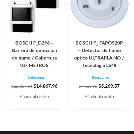
BOSCH F_D296 –
BOSCH F_ FAPO520P
Barrera de deteccion
– Detector de humo
de humo / Cobertura
optico ULTRAPLA NO /
107 METROS.
Tecnologia LSNI
Detectores
Detectores
El
El
El
El
$
14,867.96
$
5,269.57
$
22,357.84
$
7,923.96
precio
precio
precio
precio
Añadir al carrito
Añadir al carrito
original
actual
original
actual
era:
es:
era:
es:
$22,357.84.
$14,867.96.
$7,923.96.
$5,269