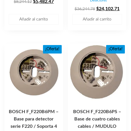
Detectores
El
El
$
5,482.47
$
8,244.12
precio
precio
El
El
$
24,102.71
$
36,244.78
original
actual
precio
preci
Añadir al carrito
Añadir al carrito
era:
es:
original
actua
$8,244.12.
$5,482.47.
era:
es:
$36,244.78.
$24,1
¡Oferta!
¡Oferta!
BOSCH F_F220B6PM –
BOSCH F_F220B6PS –
Base para detector
Base de cuatro cables
serie F220 / Soporta 4
cables / MUDULO