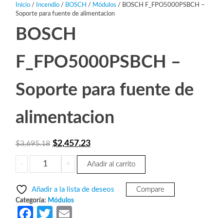
Inicio
/
Incendio
/
BOSCH
/
Módulos
/ BOSCH F_FPO5000PSBCH –
Soporte para fuente de alimentacion
BOSCH
F_FPO5000PSBCH –
Soporte para fuente de
alimentacion
El
El
$
2,457.23
$
3,695.18
precio
precio
BOSCH
-
+
Añadir al carrito
original
actual
F_FPO5000PSBCH
era:
es:
-
Añadir a la lista de deseos
Compare
Soporte
$3,695.18.
$2,457.23.
Categoría:
Módulos
para
Fa
T
E