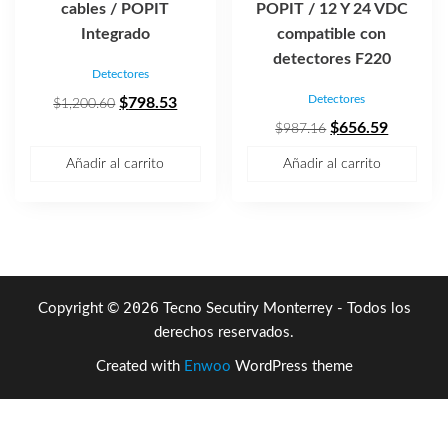
cables / POPIT
POPIT / 12 Y 24 VDC
Integrado
compatible con
detectores F220
Detectores
Detectores
El
El
$
798.53
$
1,200.60
precio
precio
El
El
$
656.59
$
987.16
original
actual
precio
precio
Añadir al carrito
Añadir al carrito
era:
es:
original
actual
$1,200.60.
$798.53.
era:
es:
$987.16.
$656.59
2026
Copyright ©
Tecno Secutiry Monterrey - Todos los
derechos reservados.
Created with
Enwoo
WordPress theme