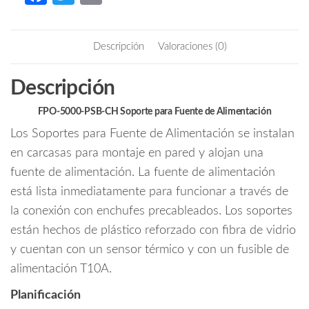
fuente
ce
w
m
de
b
itt
ail
alimentacion
Descripción
Valoraciones (0)
cantidad
o
er
o
Descripción
k
FPO-5000-PSB-CH Soporte para Fuente de Alimentación
Los Soportes para Fuente de Alimentación se instalan
en carcasas para montaje en pared y alojan una
fuente de alimentación. La fuente de alimentación
está lista inmediatamente para funcionar a través de
la conexión con enchufes precableados. Los soportes
están hechos de plástico reforzado con fibra de vidrio
y cuentan con un sensor térmico y con un fusible de
alimentación T10A.
Planificación