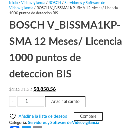
Inicio
/
Videovigilancia
/
BOSCH
/
Servidores y Software de
Videovigilancia
/ BOSCH V_BISSMA1KP- SMA 12 Meses/ Licencia
1000 puntos de deteccion BIS
BOSCH V_BISSMA1KP-
SMA 12 Meses/ Licencia
1000 puntos de
deteccion BIS
El
El
$
8,858.56
$
13,321.32
precio
precio
BOSCH
-
+
Añadir al carrito
original
actual
V_BISSMA1KP-
era:
es:
SMA
Añadir a la lista de deseos
Compare
12
$13,321.32.
$8,858.56.
Categoría:
Servidores y Software de Videovigilancia
Meses/