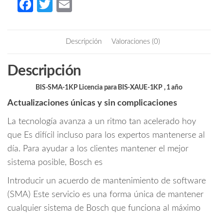
Fa
T
E
Licencia
ce
w
m
1000
b
itt
ail
puntos
Descripción
Valoraciones (0)
de
o
er
deteccion
o
Descripción
BIS
k
cantidad
BIS-SMA-1KP Licencia para BIS-XAUE-1KP , 1 año
Actualizaciones únicas y sin complicaciones
La tecnología avanza a un ritmo tan acelerado hoy
que Es difícil incluso para los expertos mantenerse al
día. Para ayudar a los clientes mantener el mejor
sistema posible, Bosch es
Introducir un acuerdo de mantenimiento de software
(SMA) Este servicio es una forma única de mantener
cualquier sistema de Bosch que funciona al máximo