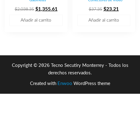
El
El
El
El
$
1,355.61
$
23.21
$
2,038.35
$
37.35
precio
precio
precio
precio
Añadir al carrito
Añadir al carrito
original
actual
original
actual
era:
es:
era:
es:
$2,038.35.
$1,355.61.
$37.35.
$23.21.
2026
Copyright ©
Tecno Secutiry Monterrey - Todos los
derechos reservados.
Created with
Enwoo
WordPress theme