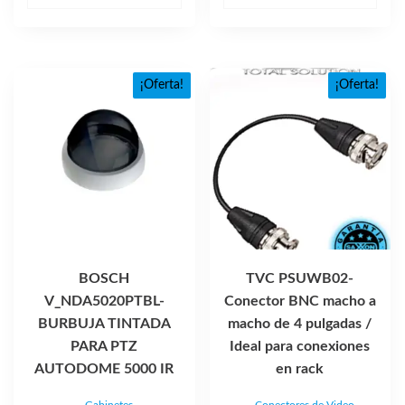
original
actual
era:
es:
$703.28.
$421.01.
¡Oferta!
¡Oferta!
BOSCH
TVC PSUWB02-
V_NDA5020PTBL-
Conector BNC macho a
BURBUJA TINTADA
macho de 4 pulgadas /
PARA PTZ
Ideal para conexiones
AUTODOME 5000 IR
en rack
Gabinetes
Conectores de Video