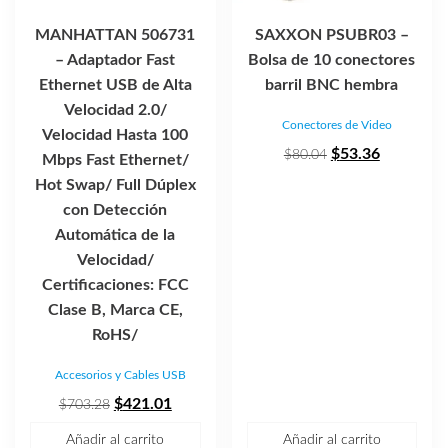
MANHATTAN 506731
SAXXON PSUBR03 –
– Adaptador Fast
Bolsa de 10 conectores
Ethernet USB de Alta
barril BNC hembra
Velocidad 2.0/
Conectores de Video
Velocidad Hasta 100
El
El
$
53.36
$
80.04
Mbps Fast Ethernet/
precio
precio
Hot Swap/ Full Dúplex
original
actual
con Detección
era:
es:
Automática de la
$80.04.
$53.36.
Velocidad/
Certificaciones: FCC
Clase B, Marca CE,
RoHS/
Accesorios y Cables USB
El
El
$
421.01
$
703.28
precio
precio
Añadir al carrito
Añadir al carrito