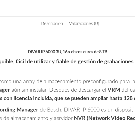
3U
cantidad
Descripción
Valoraciones (0)
DIVAR IP 6000 3U, 16 x discos duros de 8 TB
ible, fácil de utilizar y fiable de gestión de grabacione
como una array de almacenamiento preconfigurado para la
ager
aún sin instalar. Después de descargar el
VRM
del c
es con licencia incluida, que se pueden ampliar hasta 128 
ording Manager
de Bosch, DIVAR IP 6000 es un dispositi
e de almacenamiento y servidor
NVR (Network Video Rec