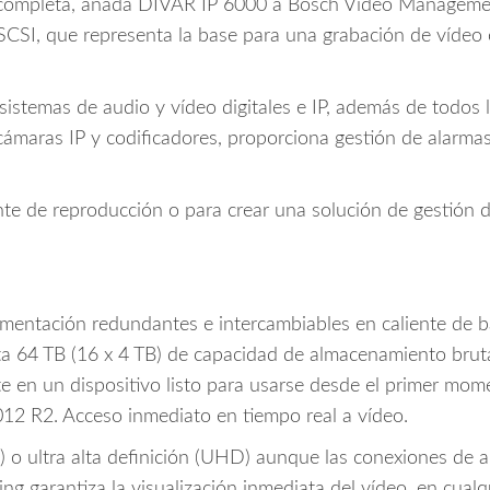
eo completa, añada DIVAR IP 6000 a Bosch Video Managem
SI, que representa la base para una grabación de vídeo es
istemas de audio y vídeo digitales e IP, además de todos 
ámaras IP y codificadores, proporciona gestión de alarmas
ente de reproducción o para crear una solución de gestión 
mentación redundantes e intercambiables en caliente de 
ta 64 TB (16 x 4 TB) de capacidad de almacenamiento bruta
rte en un dispositivo listo para usarse desde el primer mom
12 R2. Acceso inmediato en tiempo real a vídeo.
D) o ultra alta definición (UHD) aunque las conexiones de 
ng garantiza la visualización inmediata del vídeo, en cual