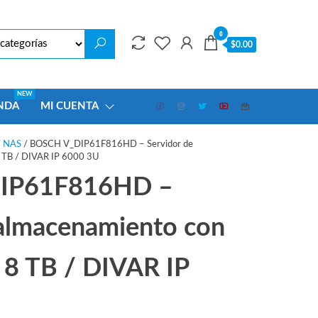
0
$0.00
NEW
NDA
MI CUENTA
/
NAS
/ BOSCH V_DIP61F816HD – Servidor de
8 TB / DIVAR IP 6000 3U
IP61F816HD –
 almacenamiento con
 8 TB / DIVAR IP