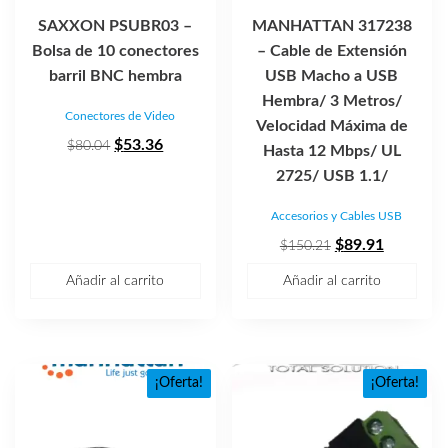
SAXXON PSUBR03 –
MANHATTAN 317238
Bolsa de 10 conectores
– Cable de Extensión
barril BNC hembra
USB Macho a USB
Hembra/ 3 Metros/
Conectores de Video
Velocidad Máxima de
El
El
$
53.36
$
80.04
Hasta 12 Mbps/ UL
precio
precio
2725/ USB 1.1/
original
actual
Accesorios y Cables USB
era:
es:
$80.04.
$53.36.
El
El
$
89.91
$
150.21
precio
precio
Añadir al carrito
Añadir al carrito
original
actual
era:
es:
$150.21.
$89.91.
¡Oferta!
¡Oferta!