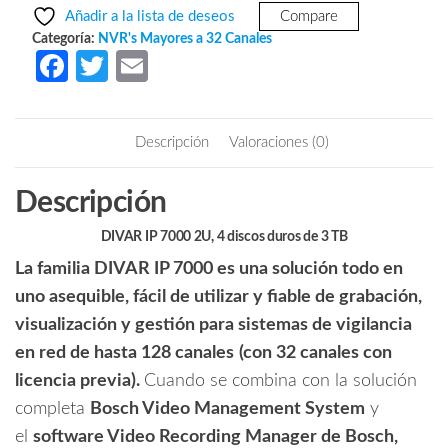
era:
es:
-
Añadir a la lista de deseos
Compare
DIVAR
$408,444.12.
$271,615.47.
Categoría:
NVR's Mayores a 32 Canales
IP
Fa
T
E
7000
ce
w
m
/
b
itt
ail
Hasta
Descripción
Valoraciones (0)
128
o
er
canales
o
Descripción
con
k
licencias
DIVAR IP 7000 2U, 4 discos duros de 3 TB
/
La familia DIVAR IP 7000 es una solución todo en
Cuatro
disco
uno asequible, fácil de utilizar y fiable de grabación,
duros
visualización y gestión para sistemas de vigilancia
de
en red de hasta 128 canales
(con 32 canales con
3TB
licencia previa).
Cuando se combina con la solución
cantidad
completa
Bosch Video Management System
y
el
software Video Recording Manager de Bosch,