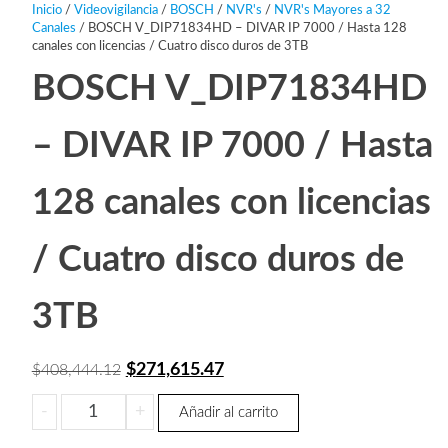
Inicio
/
Videovigilancia
/
BOSCH
/
NVR's
/
NVR's Mayores a 32
Canales
/ BOSCH V_DIP71834HD – DIVAR IP 7000 / Hasta 128
canales con licencias / Cuatro disco duros de 3TB
BOSCH V_DIP71834HD
– DIVAR IP 7000 / Hasta
128 canales con licencias
/ Cuatro disco duros de
3TB
El
El
$
271,615.47
$
408,444.12
precio
precio
BOSCH
-
+
Añadir al carrito
original
actual
V_DIP71834HD