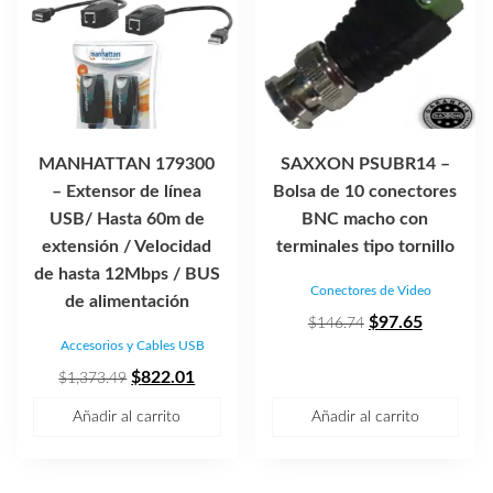
MANHATTAN 179300
SAXXON PSUBR14 –
– Extensor de línea
Bolsa de 10 conectores
USB/ Hasta 60m de
BNC macho con
extensión / Velocidad
terminales tipo tornillo
de hasta 12Mbps / BUS
Conectores de Video
de alimentación
El
El
$
97.65
$
146.74
Accesorios y Cables USB
precio
precio
El
El
original
actual
$
822.01
$
1,373.49
precio
precio
era:
es:
Añadir al carrito
Añadir al carrito
original
actual
$146.74.
$97.65.
era:
es:
$1,373.49.
$822.01.