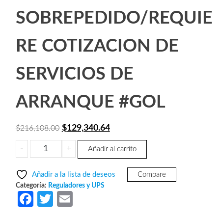
SOBREPEDIDO/REQUIE
RE COTIZACION DE
SERVICIOS DE
ARRANQUE #GOL
El
El
$
129,340.64
$
216,108.00
precio
precio
CDP
-
+
Añadir al carrito
original
actual
UPO22-
era:
es:
6
Añadir a la lista de deseos
Compare
RT-
$216,108.00.
$129,340.64.
Categoría:
Reguladores y UPS
6
Fa
T
E
KVA/
ce
w
m
5.4