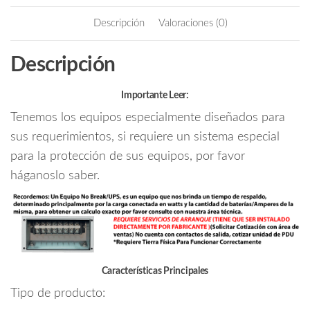
b
itt
ail
KWATTS/
Descripción
Valoraciones (0)
GABINETE
o
er
TIPO
o
Descripción
TORRE
k
CON
6
Importante Leer:
MODULOS/
Tenemos los equipos especialmente diseñados para
TECNOLOGIA
sus requerimientos, si requiere un sistema especial
ONLINE
para la protección de sus equipos, por favor
DOBLE
háganoslo saber.
CONVERSION/
SOBREPEDIDO/REQUIERE
COTIZACION
DE
SERVICIOS
DE
Características Principales
ARRANQUE
Tipo de producto:
#GOL
cantidad