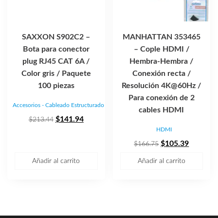
SAXXON S902C2 –
MANHATTAN 353465
Bota para conector
– Cople HDMI /
plug RJ45 CAT 6A /
Hembra-Hembra /
Color gris / Paquete
Conexión recta /
100 piezas
Resolución 4K@60Hz /
Para conexión de 2
Accesorios - Cableado Estructurado
cables HDMI
El
El
$
141.94
$
213.44
HDMI
precio
precio
original
actual
El
El
$
105.39
$
166.75
era:
es:
precio
precio
Añadir al carrito
Añadir al carrito
$213.44.
$141.94.
original
actual
era:
es:
$166.75.
$105.39