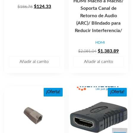
HDMI Macho a Macho/
El
El
$
124.33
$
186.76
Soporta Canal de
precio
precio
Retorno de Audio
original
actual
(ARC)/ Blindado para
era:
es:
Reducir Interferencia/
$186.76.
$124.33.
HDMI
El
El
$
1,383.89
$
2,081.04
precio
precio
Añadir al carrito
Añadir al carrito
original
actual
era:
es:
$2,081.04.
$1,383
¡Oferta!
¡Oferta!