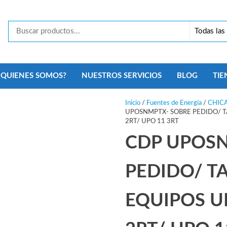
Tecno
Security
Monterrey
¿QUIENES SOMOS?
NUESTROS SERVICIOS
BLOG
TIE
Inicio
/
Fuentes de Energía
/
CHIC
UPOSNMPTX- SOBRE PEDIDO/ TA
2RT/ UPO 11 3RT
CDP UPOSN
PEDIDO/ T
EQUIPOS U