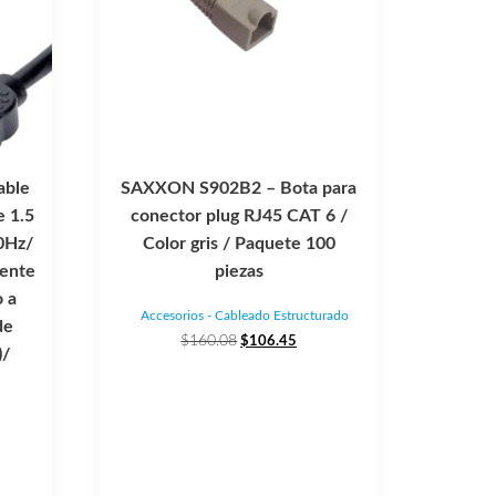
ble
SAXXON S902B2 – Bota para
e 1.5
conector plug RJ45 CAT 6 /
0Hz/
Color gris / Paquete 100
tente
piezas
 a
Accesorios - Cableado Estructurado
de
El
El
$
160.08
$
106.45
)/
precio
precio
original
actual
era:
es:
$160.08.
$106.45.