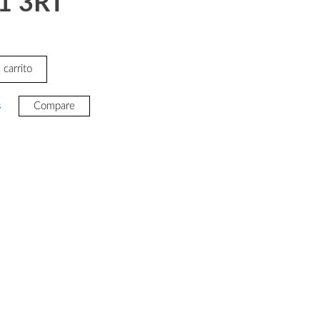
1 3RT
 carrito
s
Compare
.63.