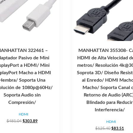
ANHATTAN 322461 –
MANHATTAN 355308- Ca
aptador Pasivo de Mini
HDMI de Alta Velocidad d
splayPort a HDMI/ Mini
metros/ Resolución 4k@3
splayPort Macho a HDMI
Soprota 3D/ Diseño Resis
Hembra/ Soporta Una
al Enredo/ HDMI Macho
olución de 1080p@60Hz/
Macho/ Soporta Canal 
Soporta Audio sin
Retorno de Audio (ARC
Compresión/
Blindado para Reducir
Interferencia/
HDMI
El
El
$
481.04
$
303.89
HDMI
precio
precio
El
El
$
125.40
$
83.51
original
actual