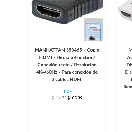
MANHATTAN 353465 – Cople
M
HDMI / Hembra-Hembra /
Ad
Conexión recta / Resolución
Di
4K@60Hz / Para conexión de
Di
2 cables HDMI
Res
HDMI
El
El
$
166.75
$
105.39
precio
precio
original
actual
era:
es:
$166.75.
$105.39.