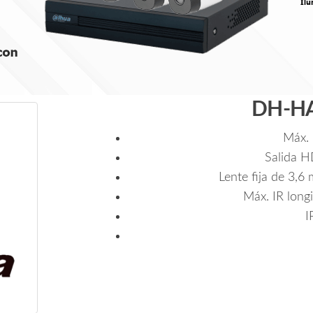
Camaras
B1A21
1080p/
8
Canales
+
DH-H
2
IP
Máx. 
o
Salida 
Hasta
Lente fija de 3,6
10
Máx. IR longi
Canales
I
IP/
4
Ch
SMD
Plus/
Busqueda