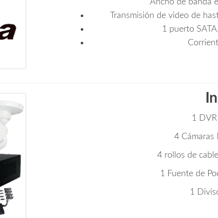
Ancho de banda 
Transmisión de video de has
1 puerto SATA,
Corrien
I
1 DV
4 Cámaras
4 rollos de cab
1 Fuente de Po
1 Divis