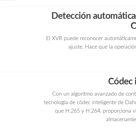
de
Humanos
Detección automática
y
Vehiculos/
Accesorios
El XVR puede reconocer automáticament
Incluidos/
cantidad
ajuste. Hace que la operació
Códec 
Con un algoritmo avanzado de contr
tecnología de códec inteligente de Dah
que H.265 y H.264, proporciona vi
almacenamien