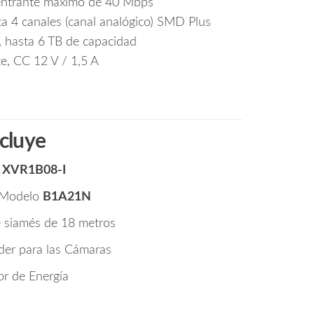
entrante máximo de 40 Mbps
ta 4 canales (canal analógico) SMD Plus
 hasta 6 TB de capacidad
te, CC 12 V / 1,5 A
ncluye
R
XVR1B08-I
 Modelo
B1A21N
le siamés de 18 metros
der para las Cámaras
or de Energía