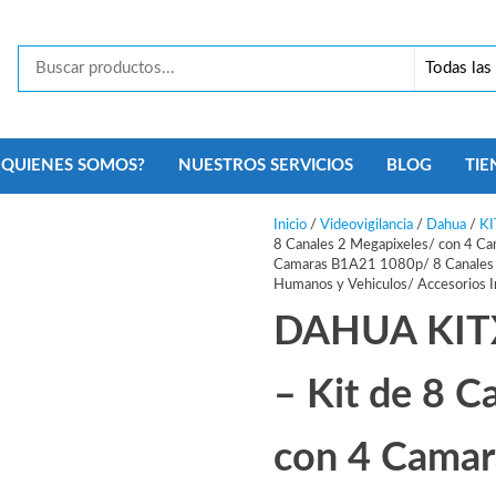
Tecno
Security
Monterrey
¿QUIENES SOMOS?
NUESTROS SERVICIOS
BLOG
TIE
Inicio
/
Videovigilancia
/
Dahua
/
KI
8 Canales 2 Megapixeles/ con 4 C
Camaras B1A21 1080p/ 8 Canales +
Humanos y Vehiculos/ Accesorios I
DAHUA KIT
– Kit de 8 C
con 4 Camar