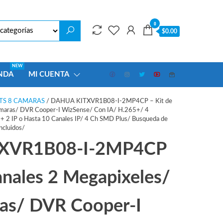
0
$0.00
NEW
NDA
MI CUENTA
TS 8 CAMARAS
/ DAHUA KITXVR1B08-I-2MP4CP – Kit de
amaras/ DVR Cooper-I WizSense/ Con IA/ H.265+/ 4
 2 IP o Hasta 10 Canales IP/ 4 Ch SMD Plus/ Busqueda de
ncluidos/
XVR1B08-I-2MP4CP
anales 2 Megapixeles/
as/ DVR Cooper-I