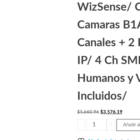
WizSense/ C
Camaras B1
Canales + 2 
IP/ 4 Ch SM
Humanos y V
Incluidos/
El
El
$
5,660.96
$
3,576.19
precio
precio
DAHUA
-
+
Añadir al
original
actual
KITXVR1B08-
era:
es:
I-