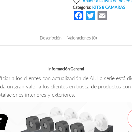
Añadir a la lista de deseo
$5,660.96.
$3,576.
2MP4CP
Categoría:
KITS 8 CAMARAS
-
Fa
T
E
Kit
ce
w
m
de
b
itt
ail
8
Descripción
Valoraciones (0)
Canales
o
er
2
o
Megapixeles/
k
con
4
Información General
Camaras/
r a los clientes con actualización de AI. La serie está di
DVR
inda un gran valor a los clientes en busca de productos co
Cooper-
talaciones interiores y exteriores.
I
WizSense/
Con
IA/
H.265+/
4