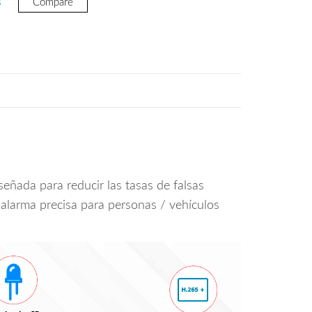
s
Compare
19.
señada para reducir las tasas de falsas
n alarma precisa para personas / vehículos