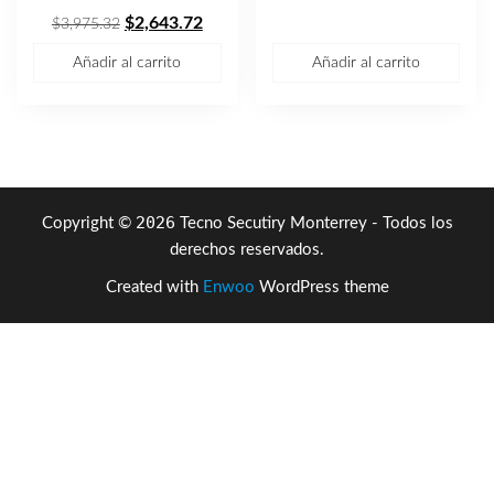
El
El
original
actual
$
2,643.72
$
3,975.32
precio
precio
era:
es:
Añadir al carrito
Añadir al carrito
original
actual
$634.98.
$399.93
era:
es:
$3,975.32.
$2,643.72.
2026
Copyright ©
Tecno Secutiry Monterrey - Todos los
derechos reservados.
Created with
Enwoo
WordPress theme