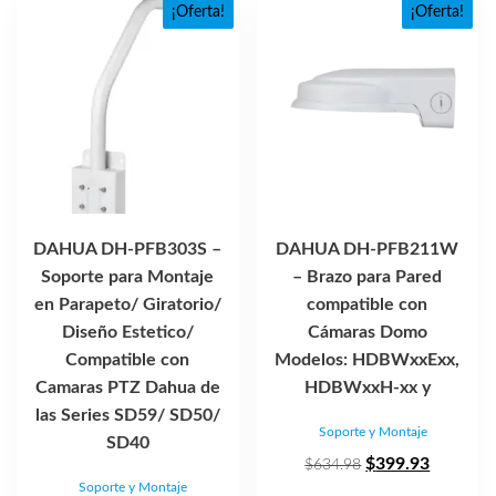
¡Oferta!
¡Oferta!
DAHUA DH-PFB303S –
DAHUA DH-PFB211W
Soporte para Montaje
– Brazo para Pared
en Parapeto/ Giratorio/
compatible con
Diseño Estetico/
Cámaras Domo
Compatible con
Modelos: HDBWxxExx,
Camaras PTZ Dahua de
HDBWxxH-xx y
las Series SD59/ SD50/
Soporte y Montaje
SD40
El
El
$
399.93
$
634.98
Soporte y Montaje
precio
precio