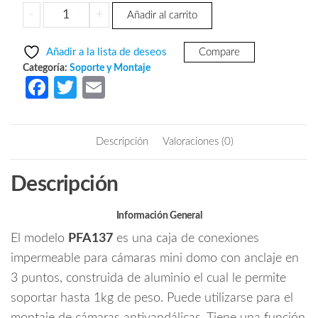
precio
precio
DAHUA
-
+
Añadir al carrito
original
actual
PFA137
era:
es:
-
Añadir a la lista de deseos
Compare
Caja
$333.50.
$221.71.
Categoría:
Soporte y Montaje
de
Fa
T
E
conexiones
ce
w
m
compatible
b
itt
ail
con
Descripción
Valoraciones (0)
series
o
er
/
o
Descripción
T3A
k
/
HDW8
Información General
/
El modelo
PFA137
es una caja de conexiones
HDW7
impermeable para cámaras mini domo con anclaje en
/
3 puntos, construida de aluminio el cual le permite
H
soportar hasta 1kg de peso. Puede utilizarse para el
dBW4
/