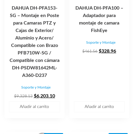
DAHUA DH-PFA153-
DAHUA DH-PFA100 –
SG – Montaje en Poste
Adaptador para
para Camaras PTZ y
montaje de camara
Cajas de Exterior/
FishEye
Aluminio y Acero/
Soporte y Montaje
Compatible con Brazo
El
El
$
328.96
$
461.56
PFB710W-SG /
precio
precio
Compatible con cámara
original
actual
DH-PSDW81642ML-
era:
es:
A360-D237
$461.56.
$328.96
Soporte y Montaje
El
El
$
6,203.10
$
9,328.13
precio
precio
Añadir al carrito
Añadir al carrito
original
actual
era:
es:
$9,328.13.
$6,203.10.