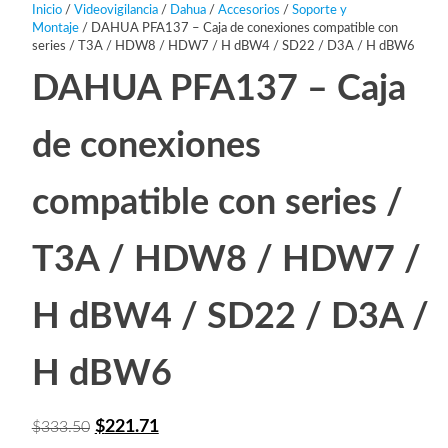
Inicio
/
Videovigilancia
/
Dahua
/
Accesorios
/
Soporte y
Montaje
/ DAHUA PFA137 – Caja de conexiones compatible con
series / T3A / HDW8 / HDW7 / H dBW4 / SD22 / D3A / H dBW6
DAHUA PFA137 – Caja
de conexiones
compatible con series /
T3A / HDW8 / HDW7 /
H dBW4 / SD22 / D3A /
H dBW6
El
El
$
221.71
$
333.50