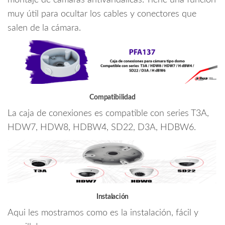
montaje de cámaras antivandálicas. Tiene una función
SD22
muy útil para ocultar los cables y conectores que
/
salen de la cámara.
D3A
/
H
dBW6
cantidad
Compatibilidad
La caja de conexiones es compatible con series T3A,
HDW7, HDW8, HDBW4, SD22, D3A, HDBW6.
Instalación
Aqui les mostramos como es la instalación, fácil y