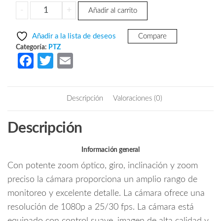
precio
precio
DAHUA
-
+
Añadir al carrito
original
actual
SD49216UEN-
era:
es:
HN
Añadir a la lista de deseos
Compare
-
$11,152.24.
$6,674.54.
Categoría:
PTZ
Camara
Fa
T
E
IP
ce
w
m
PTZ
b
itt
ail
de
Descripción
Valoraciones (0)
2
o
er
Megapixeles/
o
Descripción
16x
k
de
Zoom
Información general
Optico/
Con potente zoom óptico, giro, inclinación y zoom
IR
preciso la cámara proporciona un amplio rango de
de
monitoreo y excelente detalle. La cámara ofrece una
100
resolución de 1080p a 25/30 fps. La cámara está
Mts/
Starlight/