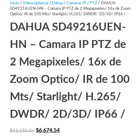
Inicio
/
Videovigilancia
/
Dahua
/
Camaras IP
/
PTZ
/ DAHUA
SD49216UEN-HN – Camara IP PTZ de 2 Megapixeles/ 16x de Zoom
Optico/ IR de 100 Mts/ Starlight/ H.265/ DWDR/ 2D/3D/ IP66 /
DAHUA SD49216UEN-
HN – Camara IP PTZ de
2 Megapixeles/ 16x de
Zoom Optico/ IR de 100
Mts/ Starlight/ H.265/
DWDR/ 2D/3D/ IP66 /
El
El
$
6,674.54
$
11,152.24