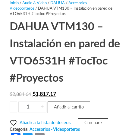
Inicio
/
Audio & Video
/
DAHUA
/
Accesorios -
Videoporteros
/ DAHUA VTM130 – Instalación en pared de
VTO6531H #TocToc #Proyectos
DAHUA VTM130 –
Instalación en pared de
VTO6531H #TocToc
#Proyectos
El
El
$
1,817.17
$
2,884.64
precio
precio
DAHUA
-
+
Añadir al carrito
original
actual
VTM130
era:
es:
-
Añadir a la lista de deseos
Compare
Instalación
$2,884.64.
$1,817.17.
Categoría:
Accesorios - Videoporteros
en