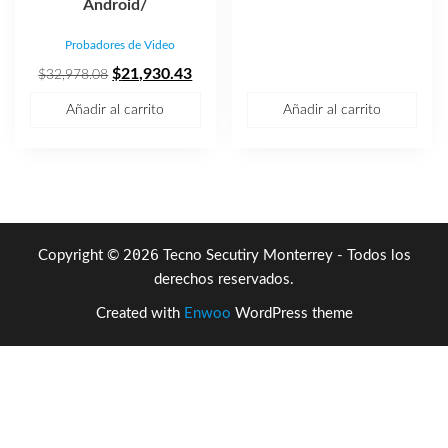
Android/
Probadores de Video
El
El
$
21,930.43
$
32,978.08
precio
precio
Añadir al carrito
Añadir al carrito
original
actual
era:
es:
$32,978.08.
$21,930.43.
2026
Copyright ©
Tecno Secutiry Monterrey - Todos los
derechos reservados.
Created with
Enwoo
WordPress theme