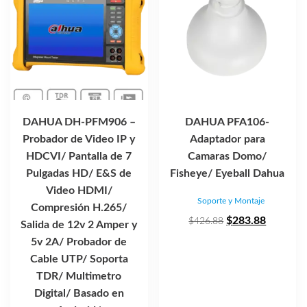
DAHUA DH-PFM906 –
DAHUA PFA106-
Probador de Video IP y
Adaptador para
HDCVI/ Pantalla de 7
Camaras Domo/
Pulgadas HD/ E&S de
Fisheye/ Eyeball Dahua
Video HDMI/
Soporte y Montaje
Compresión H.265/
El
El
$
283.88
$
426.88
Salida de 12v 2 Amper y
precio
precio
5v 2A/ Probador de
original
actual
Cable UTP/ Soporta
era:
es:
TDR/ Multimetro
$426.88.
$283.88
Digital/ Basado en