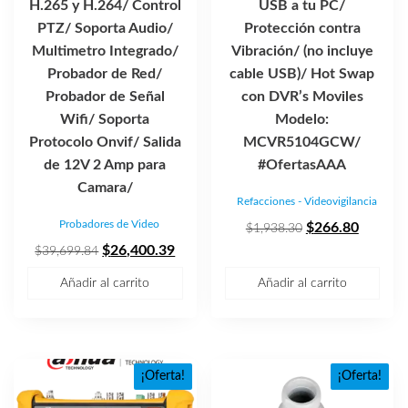
H.265 y H.264/ Control
USB a tu PC/
PTZ/ Soporta Audio/
Protección contra
Multimetro Integrado/
Vibración/ (no incluye
Probador de Red/
cable USB)/ Hot Swap
Probador de Señal
con DVR’s Moviles
Wifi/ Soporta
Modelo:
Protocolo Onvif/ Salida
MCVR5104GCW/
de 12V 2 Amp para
#OfertasAAA
Camara/
Refacciones - Videovigilancia
Probadores de Video
El
El
$
266.80
$
1,938.30
El
El
precio
precio
$
26,400.39
$
39,699.84
precio
precio
original
actual
Añadir al carrito
Añadir al carrito
original
actual
era:
es:
era:
es:
$1,938.30.
$266.80
$39,699.84.
$26,400.39.
¡Oferta!
¡Oferta!