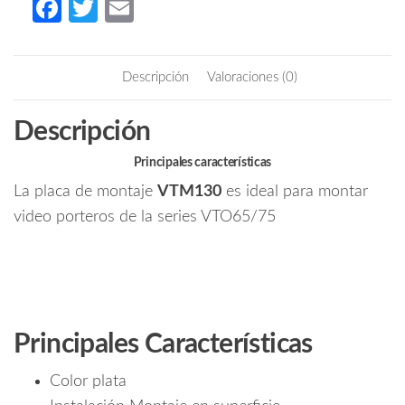
Fa
T
E
pared
ce
w
m
de
b
itt
ail
VTO6531H
Descripción
Valoraciones (0)
#TocToc
o
er
#Proyectos
o
Descripción
cantidad
k
Principales características
La placa de montaje
VTM130
es ideal para montar
video porteros de la series VTO65/75
Principales Características
Color plata