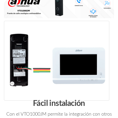
Led/
Múltiples
Sonidos
de
Timbre/
Detección
de
Estado
de
la
Puerta/
#LoNuevo
cantidad
Fácil instalación
Con el VTO1000JM permite la integración con otros