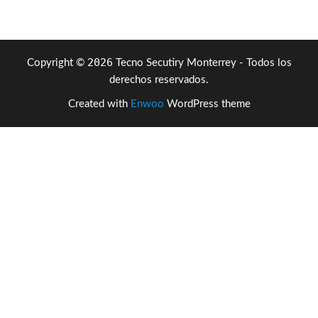
$4,162.08.
$2,965
2026
Copyright ©
Tecno Secutiry Monterrey - Todos los
derechos reservados.
Created with
Enwoo
WordPress theme