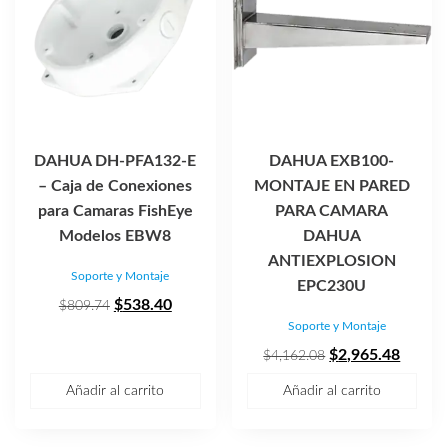
DAHUA DH-PFA132-E
DAHUA EXB100-
– Caja de Conexiones
MONTAJE EN PARED
para Camaras FishEye
PARA CAMARA
Modelos EBW8
DAHUA
ANTIEXPLOSION
Soporte y Montaje
EPC230U
El
El
$
538.40
$
809.74
Soporte y Montaje
precio
precio
original
actual
El
El
$
2,965.48
$
4,162.08
era:
es:
precio
precio
Añadir al carrito
Añadir al carrito
$809.74.
$538.40.
original
actual
era:
es: