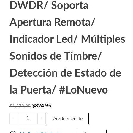
DWDR/ Soporta
Apertura Remota/
Indicador Led/ Múltiples
Sonidos de Timbre/
Detección de Estado de
la Puerta/ #LoNuevo
El
El
$
824.95
$
1,378.29
precio
precio
DAHUA
-
+
Añadir al carrito
original
actual
VTO1000JM
era:
es:
-