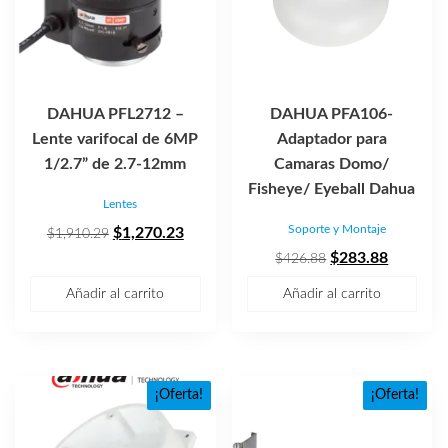
DAHUA PFL2712 –
DAHUA PFA106-
Lente varifocal de 6MP
Adaptador para
1/2.7” de 2.7-12mm
Camaras Domo/
Fisheye/ Eyeball Dahua
Lentes
Soporte y Montaje
El
El
$
1,270.23
$
1,910.29
precio
precio
El
El
$
283.88
$
426.88
original
actual
precio
precio
Añadir al carrito
Añadir al carrito
era:
es:
original
actual
$1,910.29.
$1,270.23.
era:
es:
$426.88.
$283.88
¡Oferta!
¡Oferta!