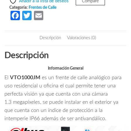
Añadir a la lista de deseos
Compare
Frente
$1,378.29.
$824.95.
Categoría:
Frentes de Calle
de
Fa
T
E
Calle
ce
w
m
Analogico
b
itt
ail
Metalico/
Descripción
Valoraciones (0)
Antivandalico
o
er
IK07/
o
Descripción
Exterior
k
IP66/
Camara
Información General
de
El
VTO1000JM
es un frente de calle analógico para
1.3
uso residencial u oficina el cual permite tener una
Megapixeles
perfecta visión ya que cuenta con una cámara
con
1.3 megapíxeles, se puede instalar en el exterior ya
DWDR/
Soporta
que cuenta con un índice de protección a la
Apertura
intemperie IP66 además de ser antivandálico.
Remota/
Indicador