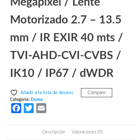
Megapixel / Lente
Motorizado 2.7 – 13.5
mm / IR EXIR 40 mts /
TVI-AHD-CVI-CVBS /
IK10 / IP67 / dWDR
Añadir a la lista de deseos
Compare
Categoría:
Domo
Fa
T
E
ce
w
m
b
itt
ail
Descripción
Valoraciones (0)
o
er