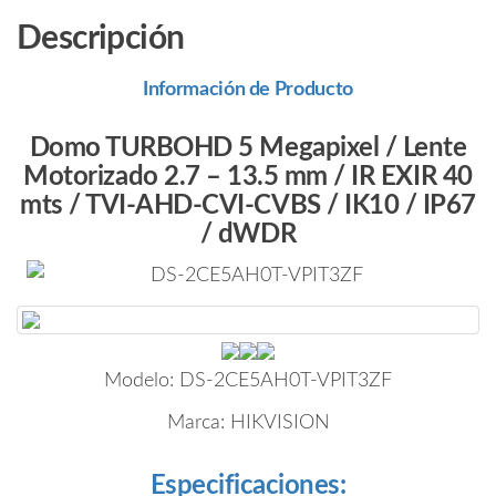
o
Descripción
k
Información de Producto
Domo TURBOHD 5 Megapixel / Lente
Motorizado 2.7 – 13.5 mm / IR EXIR 40
mts / TVI-AHD-CVI-CVBS / IK10 / IP67
/ dWDR
Modelo:
DS-2CE5AH0T-VPIT3ZF
Marca:
HIKVISION
Especificaciones: