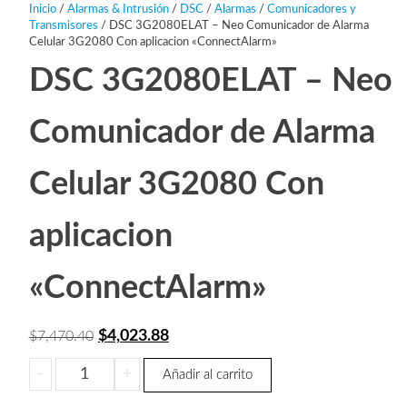
Inicio
/
Alarmas & Intrusión
/
DSC
/
Alarmas
/
Comunicadores y
Transmisores
/ DSC 3G2080ELAT – Neo Comunicador de Alarma
Celular 3G2080 Con aplicacion «ConnectAlarm»
DSC 3G2080ELAT – Neo
Comunicador de Alarma
Celular 3G2080 Con
aplicacion
«ConnectAlarm»
El
El
$
4,023.88
$
7,470.40
precio
precio
DSC
-
+
Añadir al carrito
original
actual
3G2080ELAT