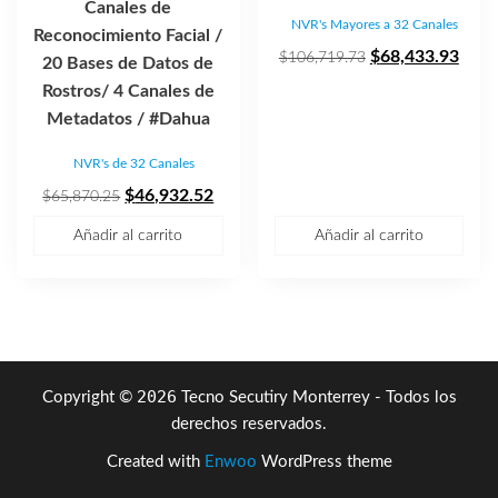
Canales de
NVR's Mayores a 32 Canales
Reconocimiento Facial /
El
El
$
68,433.93
$
106,719.73
20 Bases de Datos de
precio
prec
Rostros/ 4 Canales de
original
actua
Metadatos / #Dahua
era:
es:
NVR's de 32 Canales
$106,719.73.
$68,
El
El
$
46,932.52
$
65,870.25
precio
precio
Añadir al carrito
Añadir al carrito
original
actual
era:
es:
$65,870.25.
$46,932.52.
2026
Copyright ©
Tecno Secutiry Monterrey - Todos los
derechos reservados.
Created with
Enwoo
WordPress theme