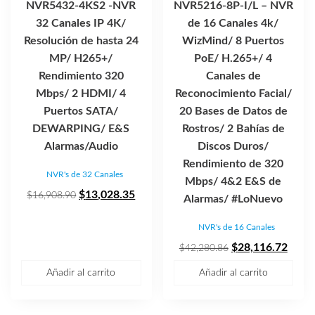
NVR5432-4KS2 -NVR
NVR5216-8P-I/L – NVR
32 Canales IP 4K/
de 16 Canales 4k/
Resolución de hasta 24
WizMind/ 8 Puertos
MP/ H265+/
PoE/ H.265+/ 4
Rendimiento 320
Canales de
Mbps/ 2 HDMI/ 4
Reconocimiento Facial/
Puertos SATA/
20 Bases de Datos de
DEWARPING/ E&S
Rostros/ 2 Bahías de
Alarmas/Audio
Discos Duros/
Rendimiento de 320
NVR's de 32 Canales
Mbps/ 4&2 E&S de
El
El
$
13,028.35
$
16,908.90
Alarmas/ #LoNuevo
precio
precio
NVR's de 16 Canales
original
actual
era:
es:
El
El
$
28,116.72
$
42,280.86
$16,908.90.
$13,028.35.
precio
preci
Añadir al carrito
Añadir al carrito
original
actua
era:
es: