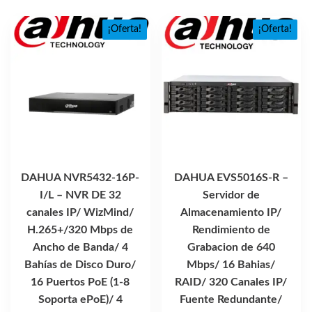
$42,280.86.
$28,1
¡Oferta!
¡Oferta!
DAHUA NVR5432-16P-
DAHUA EVS5016S-R –
I/L – NVR DE 32
Servidor de
canales IP/ WizMind/
Almacenamiento IP/
H.265+/320 Mbps de
Rendimiento de
Ancho de Banda/ 4
Grabacion de 640
Bahías de Disco Duro/
Mbps/ 16 Bahias/
16 Puertos PoE (1-8
RAID/ 320 Canales IP/
Soporta ePoE)/ 4
Fuente Redundante/