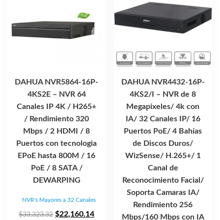
DAHUA NVR5864-16P-
DAHUA NVR4432-16P-
4KS2E – NVR 64
4KS2/I – NVR de 8
Canales IP 4K / H265+
Megapixeles/ 4k con
/ Rendimiento 320
IA/ 32 Canales IP/ 16
Mbps / 2 HDMI / 8
Puertos PoE/ 4 Bahías
Puertos con tecnologia
de Discos Duros/
EPoE hasta 800M / 16
WizSense/ H.265+/ 1
PoE / 8 SATA /
Canal de
DEWARPING
Reconocimiento Facial/
Soporta Camaras IA/
NVR's Mayores a 32 Canales
Rendimiento 256
El
El
$
22,160.14
$
33,323.32
Mbps/160 Mbps con IA