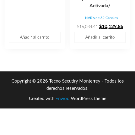
precio
precio
Activada/
original
actual
NVR's de 32 Canales
era:
es:
$33,323.32.
$22,160.14.
El
El
$
10,129.86
$
16,034.41
precio
preci
Añadir al carrito
Añadir al carrito
original
actua
era:
es:
$16,034.41.
$10,1
2026
Copyright ©
Tecno Secutiry Monterrey - Todos los
derechos reservados.
Created with
Enwoo
WordPress theme