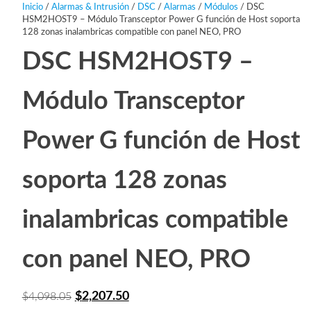
Inicio
/
Alarmas & Intrusión
/
DSC
/
Alarmas
/
Módulos
/ DSC
HSM2HOST9 – Módulo Transceptor Power G función de Host soporta
128 zonas inalambricas compatible con panel NEO, PRO
DSC HSM2HOST9 –
Módulo Transceptor
Power G función de Host
soporta 128 zonas
inalambricas compatible
con panel NEO, PRO
El
El
$
2,207.50
$
4,098.05