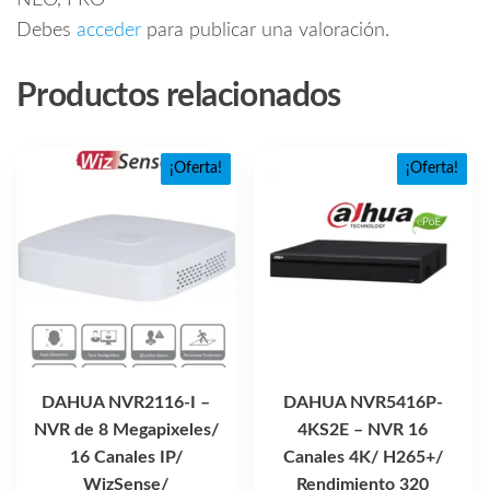
NEO, PRO”
Debes
acceder
para publicar una valoración.
Productos relacionados
¡Oferta!
¡Oferta!
DAHUA NVR2116-I –
DAHUA NVR5416P-
NVR de 8 Megapixeles/
4KS2E – NVR 16
16 Canales IP/
Canales 4K/ H265+/
WizSense/
Rendimiento 320