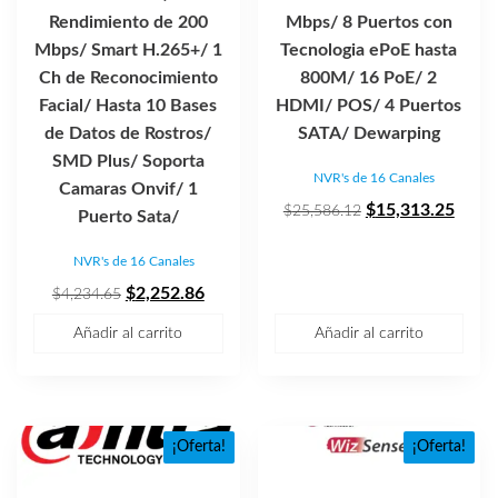
Rendimiento de 200
Mbps/ 8 Puertos con
Mbps/ Smart H.265+/ 1
Tecnologia ePoE hasta
Ch de Reconocimiento
800M/ 16 PoE/ 2
Facial/ Hasta 10 Bases
HDMI/ POS/ 4 Puertos
de Datos de Rostros/
SATA/ Dewarping
SMD Plus/ Soporta
NVR's de 16 Canales
Camaras Onvif/ 1
El
El
$
15,313.25
$
25,586.12
Puerto Sata/
precio
preci
NVR's de 16 Canales
original
actua
El
El
era:
es:
$
2,252.86
$
4,234.65
precio
precio
$25,586.12.
$15,3
Añadir al carrito
Añadir al carrito
original
actual
era:
es:
$4,234.65.
$2,252.86.
¡Oferta!
¡Oferta!