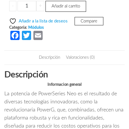
precio
precio
DSC
-
+
Añadir al carrito
original
actual
HSM2HOST9
era:
es:
-
Añadir a la lista de deseos
Compare
Módulo
$4,098.05.
$2,207.50.
Categoría:
Módulos
Transceptor
Fa
T
E
Power
ce
w
m
G
b
itt
ail
función
Descripción
Valoraciones (0)
de
o
er
Host
o
Descripción
soporta
k
128
Informacion general
zonas
La potencia de PowerSeries Neo es el resultado de
inalambricas
compatible
diversas tecnologías innovadoras, como la
con
revolucionaria PowerG, que, combinadas, ofrecen una
panel
plataforma robusta y rica en funcionalidades,
NEO,
diseñada para reducir los costos operativos para los
PRO