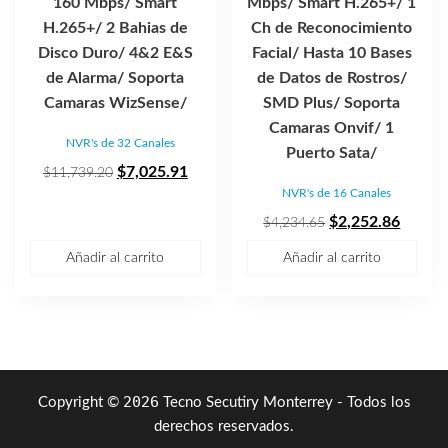
160 Mbps/ Smart
Mbps/ Smart H.265+/ 1
H.265+/ 2 Bahias de
Ch de Reconocimiento
Disco Duro/ 4&2 E&S
Facial/ Hasta 10 Bases
de Alarma/ Soporta
de Datos de Rostros/
Camaras WizSense/
SMD Plus/ Soporta
Camaras Onvif/ 1
NVR's de 32 Canales
Puerto Sata/
El
El
$
7,025.91
$
11,739.20
NVR's de 16 Canales
precio
precio
original
actual
El
El
$
2,252.86
$
4,234.65
era:
es:
precio
precio
Añadir al carrito
Añadir al carrito
$11,739.20.
$7,025.91.
original
actual
era:
es:
$4,234.65.
$2,252
2026
Copyright ©
Tecno Secutiry Monterrey - Todos los
derechos reservados.