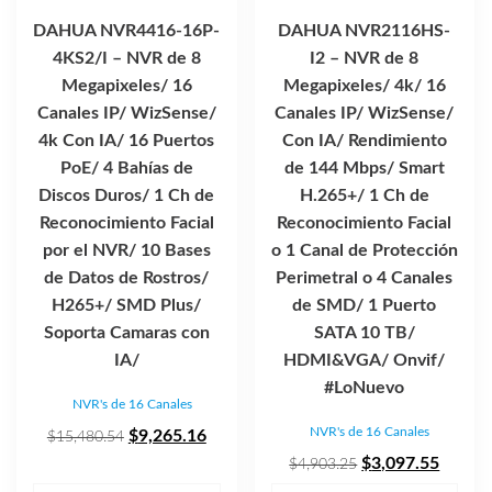
DAHUA NVR4416-16P-
DAHUA NVR2116HS-
4KS2/I – NVR de 8
I2 – NVR de 8
Megapixeles/ 16
Megapixeles/ 4k/ 16
Canales IP/ WizSense/
Canales IP/ WizSense/
4k Con IA/ 16 Puertos
Con IA/ Rendimiento
PoE/ 4 Bahías de
de 144 Mbps/ Smart
Discos Duros/ 1 Ch de
H.265+/ 1 Ch de
Reconocimiento Facial
Reconocimiento Facial
por el NVR/ 10 Bases
o 1 Canal de Protección
de Datos de Rostros/
Perimetral o 4 Canales
H265+/ SMD Plus/
de SMD/ 1 Puerto
Soporta Camaras con
SATA 10 TB/
IA/
HDMI&VGA/ Onvif/
#LoNuevo
NVR's de 16 Canales
NVR's de 16 Canales
El
El
$
9,265.16
$
15,480.54
precio
precio
El
El
$
3,097.55
$
4,903.25
original
actual
precio
precio