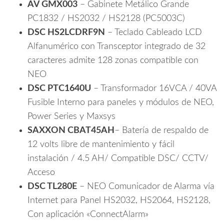
presencial
AV GMX003
– Gabinete Metálico Grande
en
PC1832 / HS2032 / HS2128 (PC5003C)
Sucursal
DSC HS2LCDRF9N
– Teclado Cableado LCD
cantidad
Alfanumérico con Transceptor integrado de 32
caracteres admite 128 zonas compatible con
NEO
DSC PTC1640U
– Transformador 16VCA / 40VA
Fusible Interno para paneles y módulos de NEO,
Power Series y Maxsys
SAXXON CBAT45AH
– Batería de respaldo de
12 volts libre de mantenimiento y fácil
instalación / 4.5 AH/ Compatible DSC/ CCTV/
Acceso
DSC TL280E
– NEO Comunicador de Alarma vía
Internet para Panel HS2032, HS2064, HS2128,
Con aplicación «ConnectAlarm»