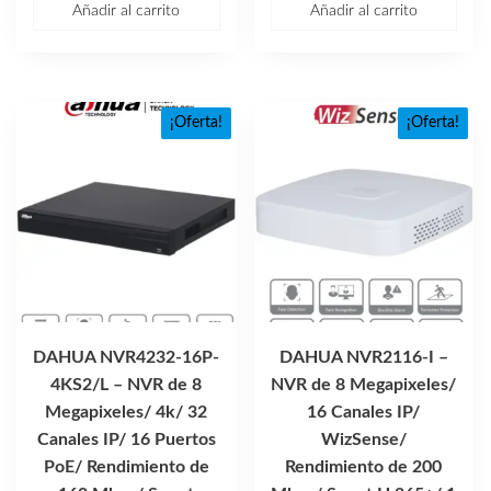
Añadir al carrito
Añadir al carrito
era:
es:
original
actual
$15,480.54.
$9,265.16.
era:
es:
$4,903.25.
$3,097
¡Oferta!
¡Oferta!
DAHUA NVR4232-16P-
DAHUA NVR2116-I –
4KS2/L – NVR de 8
NVR de 8 Megapixeles/
Megapixeles/ 4k/ 32
16 Canales IP/
Canales IP/ 16 Puertos
WizSense/
PoE/ Rendimiento de
Rendimiento de 200