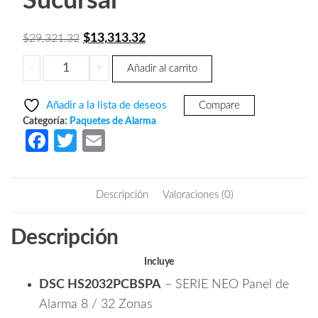
Sucursal
El
El
$
13,313.32
$
29,321.32
precio
precio
DSC
-
+
Añadir al carrito
original
actual
NEO
era:
es:
STARTER
Añadir a la lista de deseos
Compare
ESSENTIALS
$29,321.32.
$13,313.32.
Categoría:
Paquetes de Alarma
2-
Fa
T
E
Paquete
ce
w
m
Para
b
itt
ail
Certificación
Descripción
Valoraciones (0)
Técnica
o
er
DSC
o
Descripción
(Starter-
k
Essentials)
Incluye
Solo
DSC HS2032PCBSPA
– SERIE NEO Panel de
Aplica
para
Alarma 8 / 32 Zonas