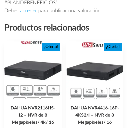
#PLANDEBENEFICIOS”
Debes
acceder
para publicar una valoración.
Productos relacionados
¡Oferta!
¡Oferta!
DAHUA NVR2116HS-
DAHUA NVR4416-16P-
I2 – NVR de 8
4KS2/I – NVR de 8
Megapixeles/ 4k/ 16
Megapixeles/ 16