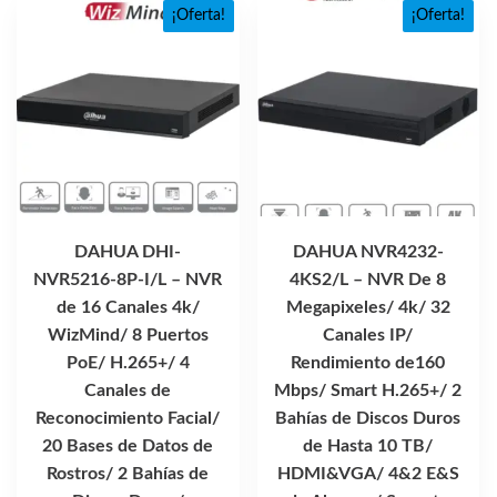
¡Oferta!
¡Oferta!
DAHUA DHI-
DAHUA NVR4232-
NVR5216-8P-I/L – NVR
4KS2/L – NVR De 8
de 16 Canales 4k/
Megapixeles/ 4k/ 32
WizMind/ 8 Puertos
Canales IP/
PoE/ H.265+/ 4
Rendimiento de160
Canales de
Mbps/ Smart H.265+/ 2
Reconocimiento Facial/
Bahías de Discos Duros
20 Bases de Datos de
de Hasta 10 TB/
Rostros/ 2 Bahías de
HDMI&VGA/ 4&2 E&S