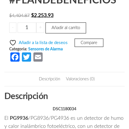
#PLANDEBENEFICIOS
El
El
$
2,253.93
$
4,404.87
precio
precio
DSC
-
+
Añadir al carrito
original
actual
PG9936
era:
es:
-
Añadir a la lista de deseos
Compare
Detector
$4,404.87.
$2,253.93.
Categoría:
Sensores de Alarma
de
Fa
T
E
humo
ce
w
m
y
b
itt
ail
calor
Descripción
Valoraciones (0)
inalámbrico
o
er
con
o
Descripción
tecnología
k
Power
G
DSC1180034
compatible
El
PG9936
/PG8936/PG4936 es un detector de humo
con
y calor inalámbrico fotoeléctrico, con un detector de