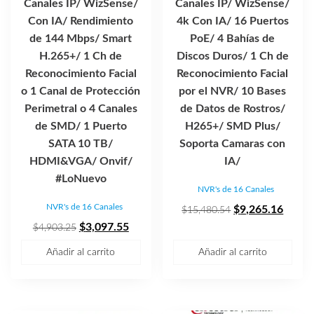
Canales IP/ WizSense/
Canales IP/ WizSense/
Con IA/ Rendimiento
4k Con IA/ 16 Puertos
de 144 Mbps/ Smart
PoE/ 4 Bahías de
H.265+/ 1 Ch de
Discos Duros/ 1 Ch de
Reconocimiento Facial
Reconocimiento Facial
o 1 Canal de Protección
por el NVR/ 10 Bases
Perimetral o 4 Canales
de Datos de Rostros/
de SMD/ 1 Puerto
H265+/ SMD Plus/
SATA 10 TB/
Soporta Camaras con
HDMI&VGA/ Onvif/
IA/
#LoNuevo
NVR's de 16 Canales
NVR's de 16 Canales
El
El
$
9,265.16
$
15,480.54
El
El
precio
precio
$
3,097.55
$
4,903.25
precio
precio
original
actual
Añadir al carrito
Añadir al carrito
original
actual
era:
es:
era:
es:
$15,480.54.
$9,26
$4,903.25.
$3,097.55.