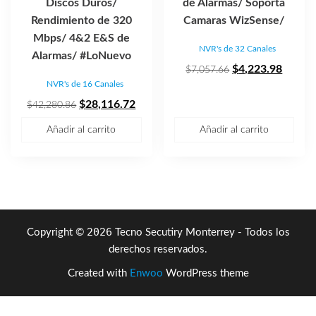
Discos Duros/
de Alarmas/ Soporta
Rendimiento de 320
Camaras WizSense/
Mbps/ 4&2 E&S de
NVR's de 32 Canales
Alarmas/ #LoNuevo
El
El
$
4,223.98
$
7,057.66
NVR's de 16 Canales
precio
precio
El
El
original
actual
$
28,116.72
$
42,280.86
precio
precio
era:
es:
Añadir al carrito
Añadir al carrito
original
actual
$7,057.66.
$4,223
era:
es:
$42,280.86.
$28,116.72.
2026
Copyright ©
Tecno Secutiry Monterrey - Todos los
derechos reservados.
Created with
Enwoo
WordPress theme