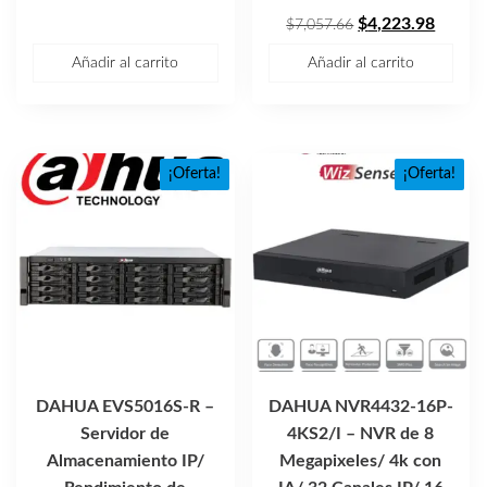
El
El
$
4,223.98
$
7,057.66
precio
precio
Añadir al carrito
Añadir al carrito
original
actual
era:
es:
$7,057.66.
$4,223
¡Oferta!
¡Oferta!
DAHUA EVS5016S-R –
DAHUA NVR4432-16P-
Servidor de
4KS2/I – NVR de 8
Almacenamiento IP/
Megapixeles/ 4k con