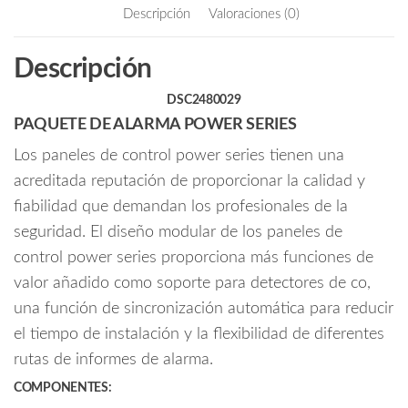
b
itt
ail
Descripción
Valoraciones (0)
PC1832PCBSPA
o
er
8
o
Descripción
Zonas
k
cableadas
DSC2480029
expandible
PAQUETE DE ALARMA POWER SERIES
a
32/
Los paneles de control power series tienen una
Teclado
acreditada reputación de proporcionar la calidad y
ICON
fiabilidad que demandan los profesionales de la
PK5501/Gabinete
seguridad. El diseño modular de los paneles de
Metálico
control power series proporciona más funciones de
GTVCMX003/
Fuente
valor añadido como soporte para detectores de co,
de
una función de sincronización automática para reducir
Poder
el tiempo de instalación y la flexibilidad de diferentes
PTC1640U/
rutas de informes de alarma.
Sin
COMPONENTES:
Bateria