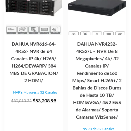
DAHUA NVR616-64-
DAHUA NVR4232-
4KS2- NVR de 64
4KS2/L – NVR De 8
Canales IP 4k/ H265/
Megapixeles/ 4k/ 32
H264/DEWARP/ 384
Canales IP/
MBS DE GRABACION/
Rendimiento de160
2 HDMI/
Mbps/ Smart H.265+/ 2
Bahías de Discos Duros
NVR's Mayores a 32 Canales
de Hasta 10 TB/
El
El
$
53,208.99
$
80,013.32
HDMI&VGA/ 4&2 E&S
precio
precio
de Alarmas/ Soporta
original
actual
Camaras WizSense/
era:
es:
NVR's de 32 Canales
$80,013.32.
$53,208.99.