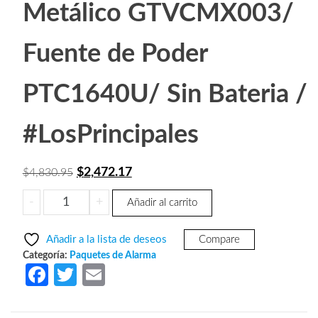
Metálico GTVCMX003/
Fuente de Poder
PTC1640U/ Sin Bateria /
#LosPrincipales
El
El
$
2,472.17
$
4,830.95
precio
precio
DSC
-
+
Añadir al carrito
original
actual
POWER-
era:
es:
ICON-
Añadir a la lista de deseos
Compare
SB-
$4,830.95.
$2,472.17.
Categoría:
Paquetes de Alarma
Paquete
Fa
T
E
Power
ce
w
m
con
panel