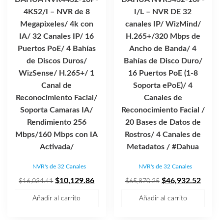
4KS2/I – NVR de 8
I/L – NVR DE 32
Megapixeles/ 4k con
canales IP/ WizMind/
IA/ 32 Canales IP/ 16
H.265+/320 Mbps de
Puertos PoE/ 4 Bahías
Ancho de Banda/ 4
de Discos Duros/
Bahías de Disco Duro/
WizSense/ H.265+/ 1
16 Puertos PoE (1-8
Canal de
Soporta ePoE)/ 4
Reconocimiento Facial/
Canales de
Soporta Camaras IA/
Reconocimiento Facial /
Rendimiento 256
20 Bases de Datos de
Mbps/160 Mbps con IA
Rostros/ 4 Canales de
Activada/
Metadatos / #Dahua
NVR's de 32 Canales
NVR's de 32 Canales
El
El
El
El
$
10,129.86
$
46,932.52
$
16,034.41
$
65,870.25
precio
precio
precio
preci
Añadir al carrito
Añadir al carrito
original
actual
original
actua
era:
es:
era:
es: