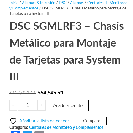
Inicio
/
Alarmas & Intrusión
/
DSC
/
Alarmas
/
Centrales de Monitoreo
y Complementos
/ DSC SGMLRF3 – Chasis Metálico para Montaje de
Tarjetas para System III
DSC SGMLRF3 – Chasis
Metálico para Montaje
de Tarjetas para System
III
El
El
$
64,649.91
$
120,022.11
precio
precio
DSC
-
+
Añadir al carrito
original
actual
SGMLRF3
era:
es:
-
Añadir a la lista de deseos
Compare
Chasis
$120,022.11.
$64,649.91.
Categoría:
Centrales de Monitoreo y Complementos
Metálico