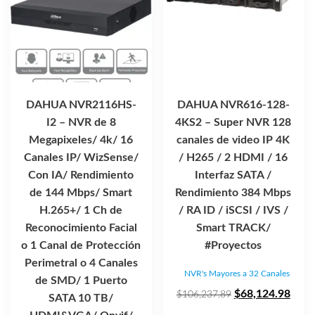
DAHUA NVR2116HS-
DAHUA NVR616-128-
I2 – NVR de 8
4KS2 – Super NVR 128
Megapixeles/ 4k/ 16
canales de video IP 4K
Canales IP/ WizSense/
/ H265 / 2 HDMI / 16
Con IA/ Rendimiento
Interfaz SATA /
de 144 Mbps/ Smart
Rendimiento 384 Mbps
H.265+/ 1 Ch de
/ RA ID / iSCSI / IVS /
Reconocimiento Facial
Smart TRACK/
o 1 Canal de Protección
#Proyectos
Perimetral o 4 Canales
NVR's Mayores a 32 Canales
de SMD/ 1 Puerto
El
El
$
68,124.98
$
106,237.89
SATA 10 TB/
precio
prec