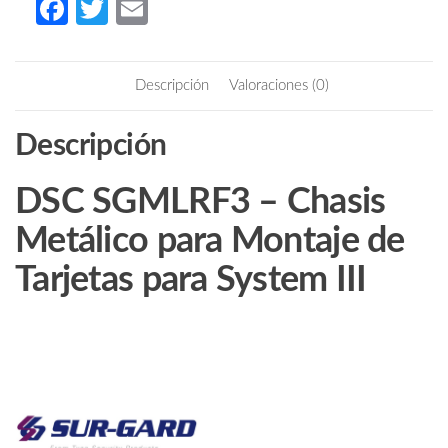
Fa
T
E
para
ce
w
m
Montaje
b
itt
ail
de
Descripción
Valoraciones (0)
Tarjetas
o
er
para
o
Descripción
System
k
III
cantidad
DSC SGMLRF3 – Chasis
Metálico para Montaje de
Tarjetas para System III