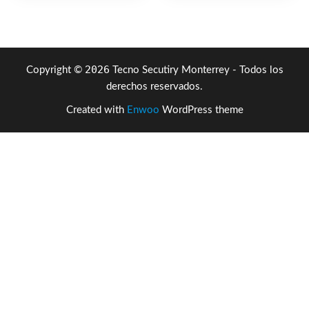
$16,034.41.
$10,129.86.
$65,870.25.
$46,9
2026
Copyright ©
Tecno Secutiry Monterrey - Todos los
derechos reservados.
Created with
Enwoo
WordPress theme