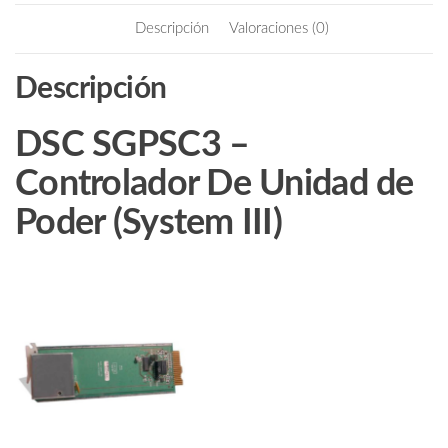
b
itt
ail
Poder
Descripción
Valoraciones (0)
(System
o
er
III)
o
Descripción
cantidad
k
DSC SGPSC3 –
Controlador De Unidad de
Poder (System III)