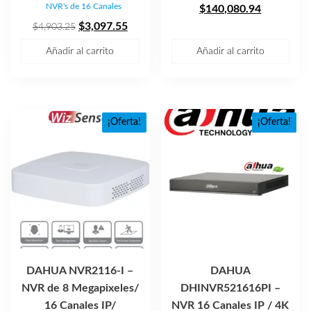
NVR's de 16 Canales
precio
El
$
140,080.94
El
El
original
precio
$
3,097.55
$
4,903.25
precio
precio
era:
actual
Añadir al carrito
Añadir al carrito
original
actual
$234,053.5
es:
era:
es:
$140,080.
$4,903.25.
$3,097.55.
¡Oferta!
¡Oferta!
DAHUA NVR2116-I –
DAHUA
NVR de 8 Megapixeles/
DHINVR521616PI –
16 Canales IP/
NVR 16 Canales IP / 4K