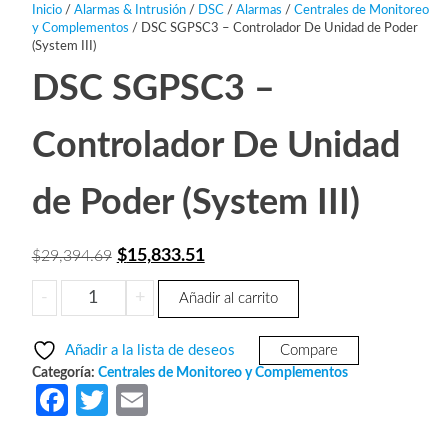
Inicio
/
Alarmas & Intrusión
/
DSC
/
Alarmas
/
Centrales de Monitoreo
y Complementos
/ DSC SGPSC3 – Controlador De Unidad de Poder
(System III)
DSC SGPSC3 –
Controlador De Unidad
de Poder (System III)
El
El
$
15,833.51
$
29,394.69
precio
precio
DSC
-
+
Añadir al carrito
original
actual
SGPSC3
era:
es:
-
Añadir a la lista de deseos
Compare
Controlador
$29,394.69.
$15,833.51.
Categoría:
Centrales de Monitoreo y Complementos
De
Fa
T
E
Unidad
ce
w
m
de