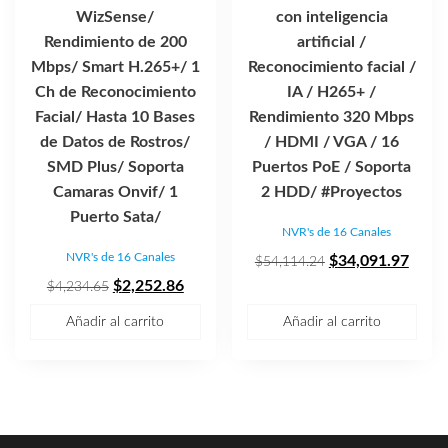
WizSense/
con inteligencia
Rendimiento de 200
artificial /
Mbps/ Smart H.265+/ 1
Reconocimiento facial /
Ch de Reconocimiento
IA / H265+ /
Facial/ Hasta 10 Bases
Rendimiento 320 Mbps
de Datos de Rostros/
/ HDMI / VGA / 16
SMD Plus/ Soporta
Puertos PoE / Soporta
Camaras Onvif/ 1
2 HDD/ #Proyectos
Puerto Sata/
NVR's de 16 Canales
NVR's de 16 Canales
El
El
$
34,091.97
$
54,114.24
El
El
precio
preci
$
2,252.86
$
4,234.65
precio
precio
original
actua
Añadir al carrito
Añadir al carrito
original
actual
era:
es:
era:
es:
$54,114.24.
$34,0
$4,234.65.
$2,252.86.