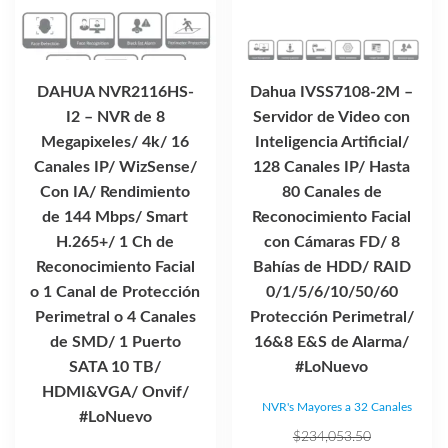
DAHUA NVR2116HS-
Dahua IVSS7108-2M –
I2 – NVR de 8
Servidor de Video con
Megapixeles/ 4k/ 16
Inteligencia Artificial/
Canales IP/ WizSense/
128 Canales IP/ Hasta
Con IA/ Rendimiento
80 Canales de
de 144 Mbps/ Smart
Reconocimiento Facial
H.265+/ 1 Ch de
con Cámaras FD/ 8
Reconocimiento Facial
Bahías de HDD/ RAID
o 1 Canal de Protección
0/1/5/6/10/50/60
Perimetral o 4 Canales
Protección Perimetral/
de SMD/ 1 Puerto
16&8 E&S de Alarma/
SATA 10 TB/
#LoNuevo
HDMI&VGA/ Onvif/
NVR's Mayores a 32 Canales
#LoNuevo
El
$
234,053.50