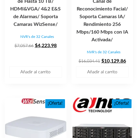
de Hasta 10 TB/
Canal de
HDMI&VGA/ 4&2 E&S
Reconocimiento Facial/
de Alarmas/ Soporta
Soporta Camaras IA/
Camaras WizSense/
Rendimiento 256
Mbps/160 Mbps con IA
NVR's de 32 Canales
Activada/
El
El
$
4,223.98
$
7,057.66
NVR's de 32 Canales
precio
precio
original
actual
El
El
$
10,129.86
$
16,034.41
era:
es:
precio
preci
Añadir al carrito
Añadir al carrito
$7,057.66.
$4,223.98.
original
actua
era:
es:
$16,034.41.
$10,1
¡Oferta!
¡Oferta!