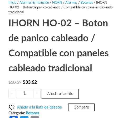
Inicio
/
Alarmas & Intrusión
/
HORN
/
Alarmas
/
Botones
/ IHORN
HO-02 – Boton de panico cableado / Compatible con paneles cableado
tradicional
IHORN HO-02 – Boton
de panico cableado /
Compatible con paneles
cableado tradicional
El
El
$
33.62
$
50.69
precio
precio
IHORN
-
+
Añadir al carrito
original
actual
HO-
era:
es:
02
Añadir a la lista de deseos
Compare
-
$50.69.
$33.62.
Categoría:
Botones
Boton