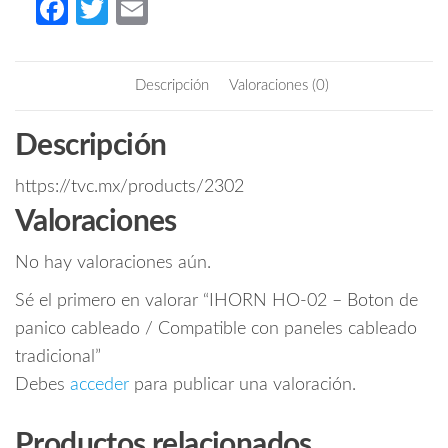
Fa
T
E
de
ce
w
m
panico
b
itt
ail
cableado
Descripción
Valoraciones (0)
/
o
er
Compatible
o
Descripción
con
k
paneles
https://tvc.mx/products/2302
cableado
tradicional
Valoraciones
cantidad
No hay valoraciones aún.
Sé el primero en valorar “IHORN HO-02 – Boton de
panico cableado / Compatible con paneles cableado
tradicional”
Debes
acceder
para publicar una valoración.
Productos relacionados