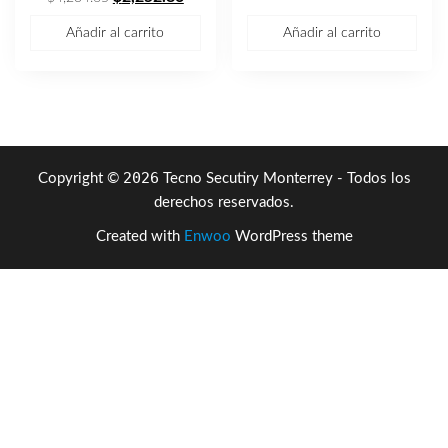
precio
precio
Añadir al carrito
Añadir al carrito
original
actual
era:
es:
$4,234.65.
$2,252.86.
2026
Copyright ©
Tecno Secutiry Monterrey - Todos los
derechos reservados.
Created with
Enwoo
WordPress theme