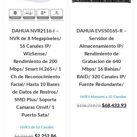
DAHUA NVR2116-I –
DAHUA EVS5016S-R –
NVR de 8 Megapixeles/
Servidor de
16 Canales IP/
Almacenamiento IP/
WizSense/
Rendimiento de
Rendimiento de 200
Grabacion de 640
Mbps/ Smart H.265+/ 1
Mbps/ 16 Bahias/
Ch de Reconocimiento
RAID/ 320 Canales IP/
Facial/ Hasta 10 Bases
Fuente Redundante/
de Datos de Rostros/
NVR's Mayores a 32 Canales
SMD Plus/ Soporta
El
El
$
68,433.93
$
106,719.73
Camaras Onvif/ 1
precio
prec
Puerto Sata/
original
actua
NVR's de 16 Canales
era:
es:
El
El
$106,719.73.
$68,
$
2,252.86
$
4,234.65