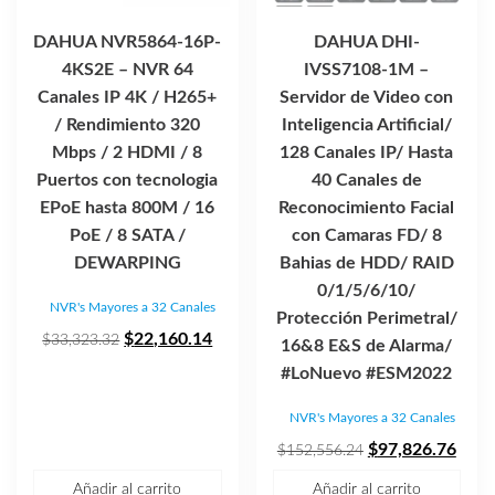
DAHUA NVR5864-16P-
DAHUA DHI-
4KS2E – NVR 64
IVSS7108-1M –
Canales IP 4K / H265+
Servidor de Video con
/ Rendimiento 320
Inteligencia Artificial/
Mbps / 2 HDMI / 8
128 Canales IP/ Hasta
Puertos con tecnologia
40 Canales de
EPoE hasta 800M / 16
Reconocimiento Facial
PoE / 8 SATA /
con Camaras FD/ 8
DEWARPING
Bahias de HDD/ RAID
0/1/5/6/10/
NVR's Mayores a 32 Canales
Protección Perimetral/
El
El
$
22,160.14
$
33,323.32
16&8 E&S de Alarma/
precio
precio
#LoNuevo #ESM2022
original
actual
NVR's Mayores a 32 Canales
era:
es:
$33,323.32.
$22,160.14.
El
El
$
97,826.76
$
152,556.24
precio
prec
Añadir al carrito
Añadir al carrito