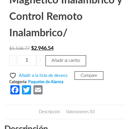
Magnetico Inalambrico y
Control Remoto
Inalambrico/
El
El
$
2,946.54
$
5,538.77
precio
precio
IMOU
-
+
Añadir al carrito
original
actual
ALARMKIT2
era:
es:
-
Añadir a la lista de deseos
Compare
Paquete
$5,538.77.
$2,946.54.
Categoría:
Paquetes de Alarma
de
Fa
T
E
Alarma
ce
w
m
Inalamrica
b
itt
ail
con
Descripción
Valoraciones (0)
Panel
o
er
de
o
Alarma/