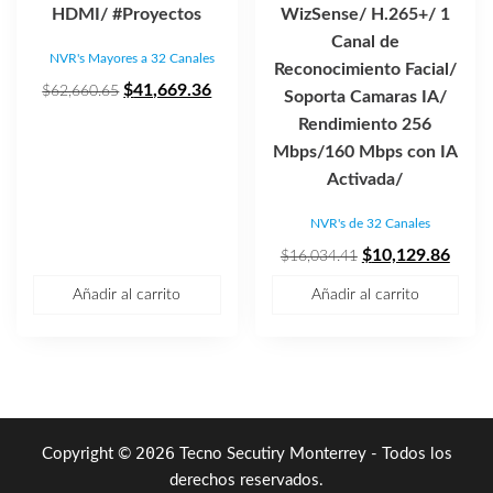
HDMI/ #Proyectos
WizSense/ H.265+/ 1
Canal de
NVR's Mayores a 32 Canales
Reconocimiento Facial/
El
El
$
41,669.36
$
62,660.65
Soporta Camaras IA/
precio
precio
Rendimiento 256
original
actual
Mbps/160 Mbps con IA
era:
es:
Activada/
$62,660.65.
$41,669.36.
NVR's de 32 Canales
El
El
$
10,129.86
$
16,034.41
precio
preci
Añadir al carrito
Añadir al carrito
original
actua
era:
es:
$16,034.41.
$10,1
2026
Copyright ©
Tecno Secutiry Monterrey - Todos los
derechos reservados.