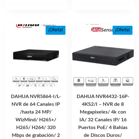
original
actua
era:
es:
$152,556.24.
$97,
¡Oferta!
¡Oferta!
DAHUA NVR5864-I/L-
DAHUA NVR4432-16P-
NVR de 64 Canales IP
4KS2/I – NVR de 8
/hasta 24 MP/
Megapixeles/ 4k con
WizMind/ H265+/
IA/ 32 Canales IP/ 16
H265/ H264/ 320
Puertos PoE/ 4 Bahías
Mbps de grabación/ 2
de Discos Duros/