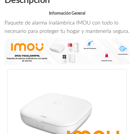
Descripción
k
Incluye
Sirena
Información General
Inalambrica/
Paquete de alarma inalámbrica IMOU con todo lo
PIR
necesario para proteger tu hogar y mantenerla segura.
Inalambrico/
Contacto
Magnetico
Inalambrico
y
Control
Remoto
Inalambrico/
cantidad