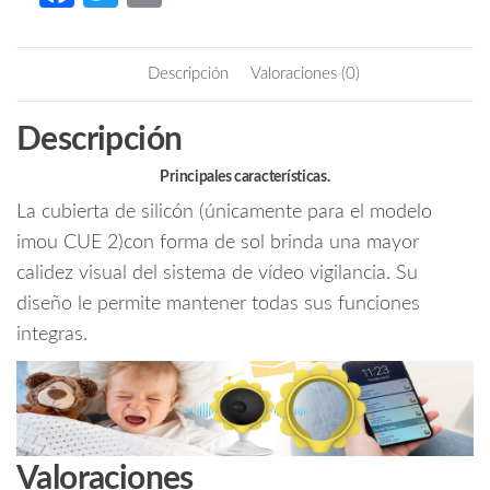
Camara
ce
w
m
CUE
b
itt
ail
2/Material
Descripción
Valoraciones (0)
Silicon/
o
er
Color
o
Descripción
Amarillo
k
cantidad
Principales características.
La cubierta de silicón (únicamente para el modelo
imou CUE 2)con forma de sol brinda una mayor
calidez visual del sistema de vídeo vigilancia. Su
diseño le permite mantener todas sus funciones
integras.
Valoraciones