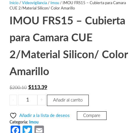
Inicio
/
Videovigilancia
/
Imou
/ IMOU FRS15 – Cubierta para Camara
CUE 2/Material Silicon/ Color Amarillo
IMOU FRS15 – Cubierta
para Camara CUE
2/Material Silicon/ Color
Amarillo
El
El
$
113.39
$
200.10
precio
precio
IMOU
-
+
Añadir al carrito
original
actual
FRS15
era:
es:
-
Añadir a la lista de deseos
Compare
Cubierta
$200.10.
$113.39.
Categoría:
Imou
para
Fa
T
E