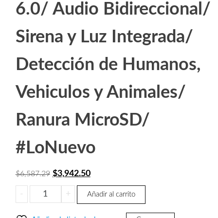
6.0/ Audio Bidireccional/
Sirena y Luz Integrada/
Detección de Humanos,
Vehiculos y Animales/
Ranura MicroSD/
#LoNuevo
El
El
$
3,942.50
$
6,587.29
precio
precio
IMOU
-
+
Añadir al carrito
original
actual
KNIGHT
era:
es:
4K