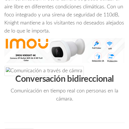
aire libre en diferentes condiciones climáticas. Con un
Activa/
WiFi
foco integrado y una sirena de seguridad de 110dB,
6.0/
Knight mantiene a los visitantes no deseados alejados
Audio
de lo que le importa.
Bidireccional/
Sirena
y
Luz
Integrada/
Detección
de
Conversación bidireccional
Humanos,
Vehiculos
Comunicación en tiempo real con personas en la
y
cámara.
Animales/
Ranura
MicroSD/
#LoNuevo