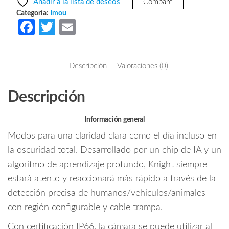
Añadir a la lista de deseos
Compare
-
$6,587.29.
$3,942.50.
Categoría:
Imou
Camara
Fa
T
E
IP
ce
w
m
Bullet
b
itt
ail
Wifi
Descripción
Valoraciones (0)
4k/
o
er
8
o
Descripción
Megapixeles/
k
Con
IA/
Información general
Full
Modos para una claridad clara como el día incluso en
Color/
la oscuridad total. Desarrollado por un chip de IA y un
Lente
algoritmo de aprendizaje profundo, Knight siempre
de
estará atento y reaccionará más rápido a través de la
2.8mm/
107
detección precisa de humanos/vehículos/animales
Grados
con región configurable y cable trampa.
(H)/
Con certificación IP66, la cámara se puede utilizar al
Disuasión