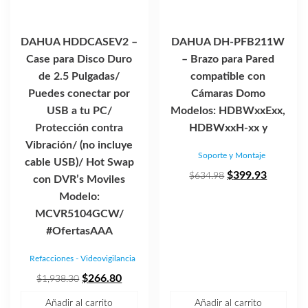
DAHUA HDDCASEV2 –
DAHUA DH-PFB211W
Case para Disco Duro
– Brazo para Pared
de 2.5 Pulgadas/
compatible con
Puedes conectar por
Cámaras Domo
USB a tu PC/
Modelos: HDBWxxExx,
Protección contra
HDBWxxH-xx y
Vibración/ (no incluye
Soporte y Montaje
cable USB)/ Hot Swap
El
El
$
399.93
$
634.98
con DVR’s Moviles
precio
precio
Modelo:
original
actual
MCVR5104GCW/
era:
es:
#OfertasAAA
$634.98.
$399.93
Refacciones - Videovigilancia
El
El
$
266.80
$
1,938.30
precio
precio
Añadir al carrito
Añadir al carrito