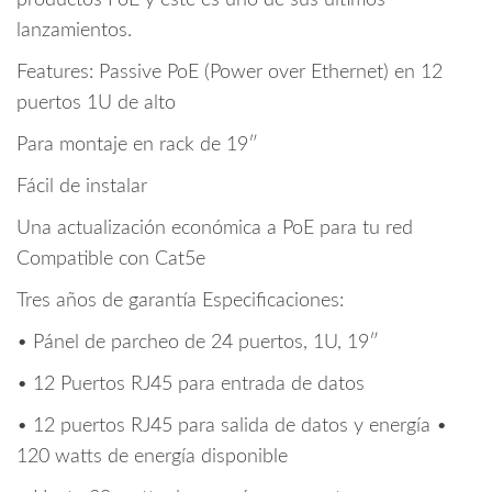
productos PoE y este es uno de sus últimos
cantidad
lanzamientos.
Features: Passive PoE (Power over Ethernet) en 12
puertos 1U de alto
Para montaje en rack de 19″
Fácil de instalar
Una actualización económica a PoE para tu red
Compatible con Cat5e
Tres años de garantía Especificaciones:
• Pánel de parcheo de 24 puertos, 1U, 19″
• 12 Puertos RJ45 para entrada de datos
• 12 puertos RJ45 para salida de datos y energía •
120 watts de energía disponible