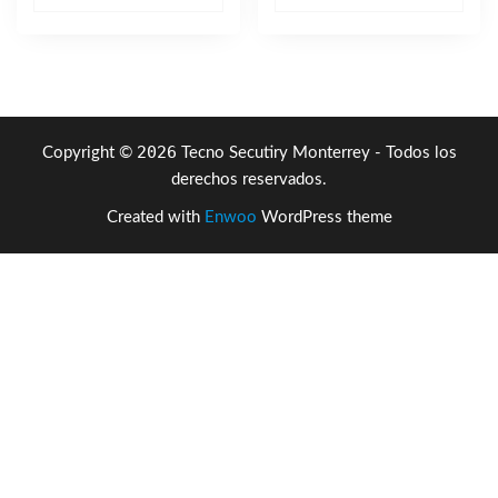
original
actual
era:
es:
$1,938.30.
$266.80.
2026
Copyright ©
Tecno Secutiry Monterrey - Todos los
derechos reservados.
Created with
Enwoo
WordPress theme