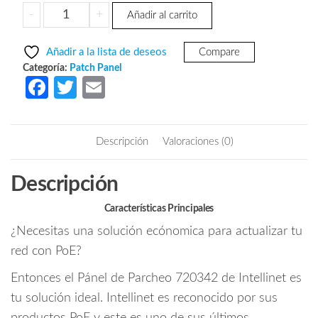
precio
precio
INTELLINET
-
+
Añadir al carrito
original
actual
720342
era:
es:
Patch
Añadir a la lista de deseos
Compare
Panel
$710.49.
$472.50.
Categoría:
Patch Panel
de
Fa
T
E
24
ce
w
m
puertos
b
itt
ail
(12)Passive
Descripción
Valoraciones (0)
Poe
o
er
para
o
Descripción
salida
k
de
Características Principales
datos
¿Necesitas una solución ecónomica para actualizar tu
y
energía
red con PoE?
/
Entonces el Pánel de Parcheo 720342 de Intellinet es
Compatible
tu solución ideal. Intellinet es reconocido por sus
con
Cat5e