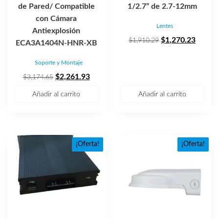
de Pared/ Compatible
1/2.7” de 2.7-12mm
con Cámara
Lentes
Antiexplosión
El
El
$
1,270.23
$
1,910.29
ECA3A1404N-HNR-XB
precio
precio
Soporte y Montaje
original
actual
El
El
era:
es:
$
2,261.93
$
3,174.65
precio
precio
$1,910.29.
$1,270
Añadir al carrito
Añadir al carrito
original
actual
era:
es:
$3,174.65.
$2,261.93.
¡Oferta!
¡Oferta!